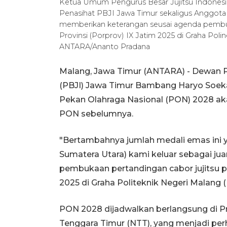
Ketua Umum Pengurus Besar Jujitsu Indonesia
Penasihat PBJI Jawa Timur sekaligus Anggota
memberikan keterangan seusai agenda pembuk
Provinsi (Porprov) IX Jatim 2025 di Graha Pol
ANTARA/Ananto Pradana
Malang, Jawa Timur (ANTARA) - Dewan P
(PBJI) Jawa Timur Bambang Haryo Soeka
Pekan Olahraga Nasional (PON) 2028 a
PON sebelumnya.
"Bertambahnya jumlah medali emas ini y
Sumatera Utara) kami keluar sebagai j
pembukaan pertandingan cabor jujitsu p
2025 di Graha Politeknik Negeri Malang 
PON 2028 dijadwalkan berlangsung di Pr
Tenggara Timur (NTT), yang menjadi perh