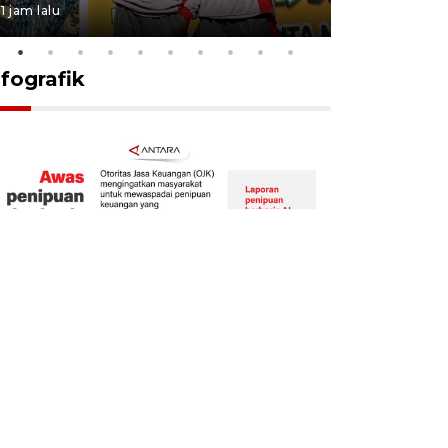
1 jam lalu
17 jam lalu
nfografik