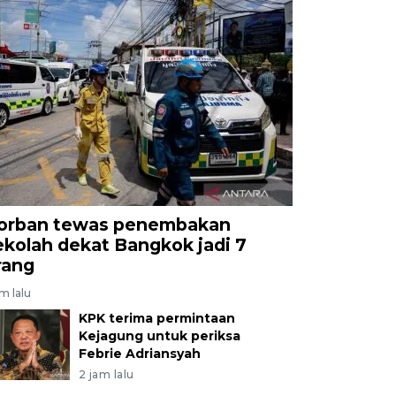
orban tewas penembakan
ekolah dekat Bangkok jadi 7
rang
am lalu
KPK terima permintaan
Kejagung untuk periksa
Febrie Adriansyah
2 jam lalu