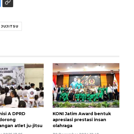
 JUJITSU
Ekspedisi Rupiah Berdaulat
2026 sambangi Papua
2026-08-06 13:15:00
isi A DPRD
KONI Jatim Award bentuk
 dorong
apresiasi prestasi insan
gan atlet ju-jitsu
olahraga