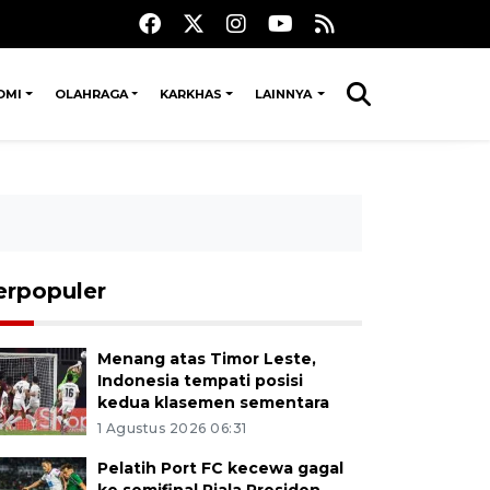
OMI
OLAHRAGA
KARKHAS
LAINNYA
erpopuler
Menang atas Timor Leste,
Indonesia tempati posisi
kedua klasemen sementara
1 Agustus 2026 06:31
Pelatih Port FC kecewa gagal