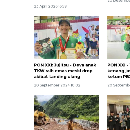
20 Desember
23 April 2026 16:58
PON XXI: Jujitsu - Deva anak
PON XXI -
TKW raih emas meski drop
kenang ja
akibat tanding ulang
ketum PBJ
20 September 2024 10:02
20 Septemb