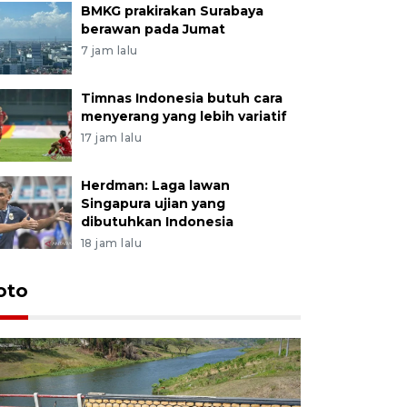
BMKG prakirakan Surabaya
berawan pada Jumat
7 jam lalu
Timnas Indonesia butuh cara
menyerang yang lebih variatif
17 jam lalu
Herdman: Laga lawan
Singapura ujian yang
dibutuhkan Indonesia
18 jam lalu
oto
Permintaa
jelang H
2 jam lalu