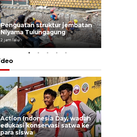
Penguatan struktur jembatan
Niyama Tulungagung
2 jam lalu
ideo
Action Indonesia Day, wadah
Gubernur 
edukasi konservasi satwa ke
kontinge
para siswa
Jambore 