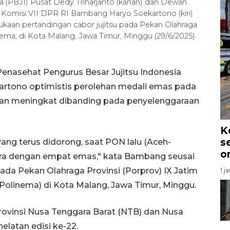
 (PBJI) Pusat Dedy Triharjanto (kanan) dan Dewan
 Komisi VII DPR RI Bambang Haryo Soekartono (kiri)
aan pertandingan cabor jujitsu pada Pekan Olahraga
inema, di Kota Malang, Jawa Timur, Minggu (29/6/2025).
enasehat Pengurus Besar Jujitsu Indonesia
rtono optimistis perolehan medali emas pada
kan meningkat dibanding pada penyelenggaraan
K
s
ang terus didorong, saat PON lalu (Aceh-
o
uara dengan empat emas," kata Bambang seusai
ada Pekan Olahraga Provinsi (Porprov) IX Jatim
1 j
(Polinema) di Kota Malang, Jawa Timur, Minggu.
ovinsi Nusa Tenggara Barat (NTB) dan Nusa
elatan edisi ke-22.