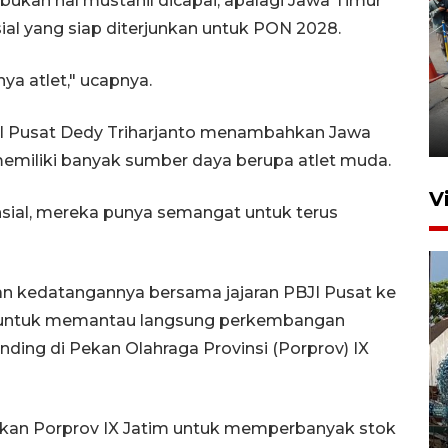
 bukan hal mustahil dicapai, apalagi Jawa Timur
ial yang siap diterjunkan untuk PON 2028.
Peningkatan perputaran
ya atlet," ucapnya.
ekonomi Piala Presiden 2026
I Pusat Dedy Triharjanto menambahkan Jawa
2 jam lalu
memiliki banyak sumber daya berupa atlet muda.
V
sial, mereka punya semangat untuk terus
n kedatangannya bersama jajaran PBJI Pusat ke
g untuk memantau langsung perkembangan
nding di Pekan Olahraga Provinsi (Porprov) IX
Bulog Ponorogo serap 8.600
ton jagung petani, 95 persen
tkan Porprov IX Jatim untuk memperbanyak stok
dari target