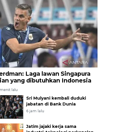
erdman: Laga lawan Singapura
jian yang dibutuhkan Indonesia
menit lalu
Sri Mulyani kembali duduki
jabatan di Bank Dunia
6 jam lalu
Jatim jajaki kerja sama