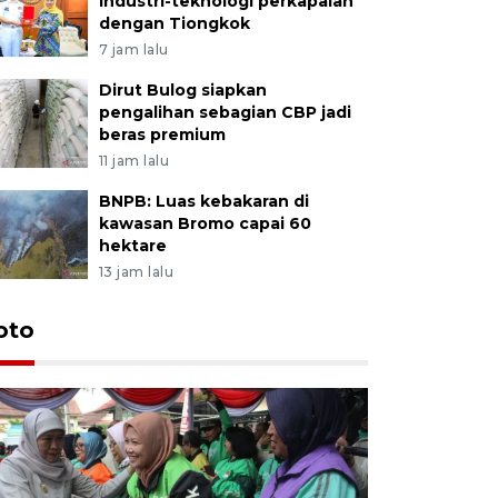
industri-teknologi perkapalan
dengan Tiongkok
7 jam lalu
Dirut Bulog siapkan
pengalihan sebagian CBP jadi
beras premium
11 jam lalu
BNPB: Luas kebakaran di
kawasan Bromo capai 60
hektare
13 jam lalu
Uji fungs
oto
di Jembe
5 Agustus 202