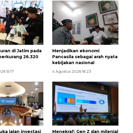
ran di Jatim pada
Menjadikan ekonomi
berkurang 26.320
Pancasila sebagai arah nyata
kebijakan nasional
26 15:17
4 Agustus 2026 18:23
ka jalan investasi
Menekraf: Gen Z dan milenial