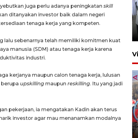
nyebutkan juga perlu adanya peningkatan
skill
an ditanyakan investor baik dalam negeri
Pameran multiproduk
tersediaan tenaga kerja yang kompeten.
Surabaya Great Expo
5 Agustus 2026 21:59
ng lalu sebenarnya telah memiliki komitmen kuat
ya manusia (SDM) atau tenaga kerja karena
V
ktivitas industri.
naga kerjanya maupun calon tenaga kerja, lulusan
k berupa
upskilling
maupun
reskilling
. Itu yang jadi
gan pekerjaan, ia mengatakan Kadin akan terus
Sapi 1,4 ton asal Bondowoso
enarik investor agar mau menanamkan modalnya
siap bersaing di Piala
Presiden 2026
5 Agustus 2026 08:00