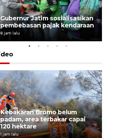
Gubernur Jatim sosialisasikan
pembebasan pajak kendaraan
8 jam lalu
ideo
Kebakaran Bromo belum
BPBD Jat
padam, area terbakar capai
Water Sp
120 hektare
kebakara
1 jam lalu
4 jam lalu