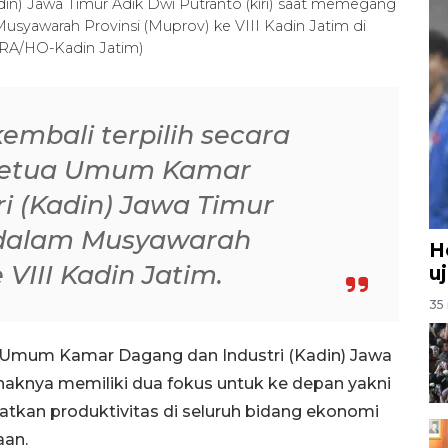
n) Jawa Timur Adik Dwi Putranto (kiri) saat memegang
syawarah Provinsi (Muprov) ke VIII Kadin Jatim di
TARA/HO-Kadin Jatim)
embali terpilih secara
 Ketua Umum Kamar
i (Kadin) Jawa Timur
 dalam Musyawarah
H
 VIII Kadin Jatim.
u
35 
 Umum Kamar Dagang dan Industri (Kadin) Jawa
aknya memiliki dua fokus untuk ke depan yakni
kan produktivitas di seluruh bidang ekonomi
aan.