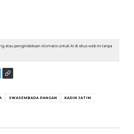
g atau pengindeksan otomatis untuk AI di situs web ini tanpa
Memberantas kejahatan
jalanan Jakarta
2026-08-05 18:00:00
A
SWASEMBADA PANGAN
KADIN JATIM