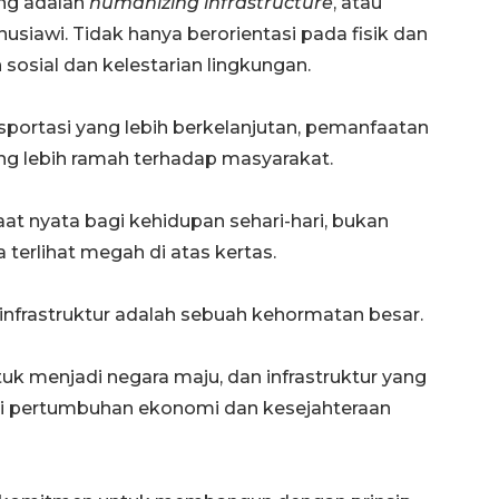
ong adalah
humanizing infrastructure
, atau
siawi. Tidak hanya berorientasi pada fisik dan
 sosial dan kelestarian lingkungan.
nsportasi yang lebih berkelanjutan, pemanfaatan
 yang lebih ramah terhadap masyarakat.
 nyata bagi kehidupan sehari-hari, bukan
terlihat megah di atas kertas.
160 ribu sambungan baru
jaringan gas 2026
nfrastruktur adalah sebuah kehormatan besar.
2026-08-07 18:00:00
tuk menjadi negara maju, dan infrastruktur yang
gi pertumbuhan ekonomi dan kesejahteraan