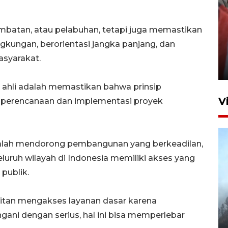
mbatan, atau pelabuhan, tetapi juga memastikan
Penguatan struktur jembatan
kungan, berorientasi jangka panjang, dan
Niyama Tulungagung
syarakat.
7 Agustus 2026 14:36
a ahli adalah memastikan bahwa prinsip
V
ri perencanaan dan implementasi proyek
dalah mendorong pembangunan yang berkeadilan,
luruh wilayah di Indonesia memiliki akses yang
 publik.
BPBD Jatim kerahkan "Drone
ulitan mengakses layanan dasar karena
Water Spray" bantu padamkan
angani dengan serius, hal ini bisa memperlebar
kebakaran Bromo