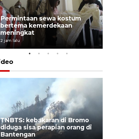
Permintaan sewa kostum
bertema kemerdekaan
Perpusta
meningkat
Lingkunga
2 jam lalu
2 jam lalu
ideo
TNBTS: kebakaran di Bromo
Khofifah 
diduga sisa perapian orang di
Bromo, a
Bantengan
capai 176