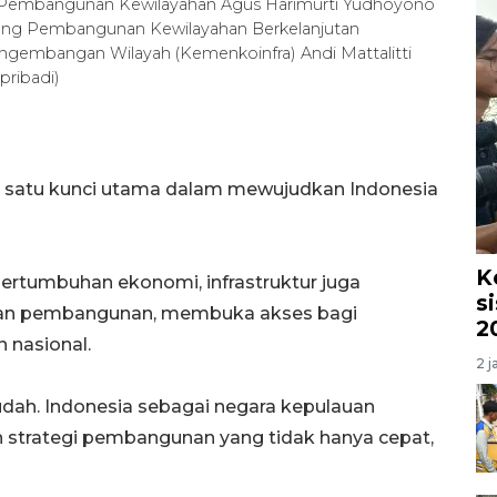
an Pembangunan Kewilayahan Agus Harimurti Yudhoyono
idang Pembangunan Kewilayahan Berkelanjutan
engembangan Wilayah (Kemenkoinfra) Andi Mattalitti
pribadi)
h satu kunci utama dalam mewujudkan Indonesia
K
ertumbuhan ekonomi, infrastruktur juga
s
aan pembangunan, membuka akses bagi
2
 nasional.
2 j
dah. Indonesia sebagai negara kepulauan
strategi pembangunan yang tidak hanya cepat,