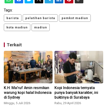
Tags:
barista
pelatihan barista
pemkot madiun
kota madiun
madiun
Terkait
i
K.H. Ma'ruf Amin resmikan
Kopi Indonesia ternyata
warung kopi halal Indonesia
punya banyak karakter, ini
di Sydney
buktinya di Surabaya
Minggu, 5 Juli 2026
Rabu, 29 April 2026
S