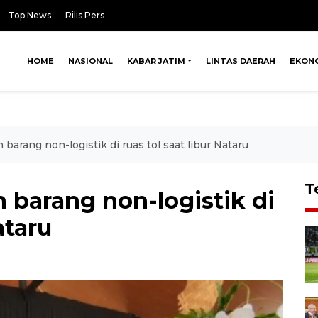
Top News
Rilis Pers
HOME
NASIONAL
KABAR JATIM
LINTAS DAERAH
EKON
barang non-logistik di ruas tol saat libur Nataru
T
 barang non-logistik di
ataru