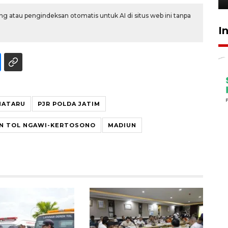
g atau pengindeksan otomatis untuk AI di situs web ini tanpa
I
NATARU
PJR POLDA JATIM
AN TOL NGAWI-KERTOSONO
MADIUN