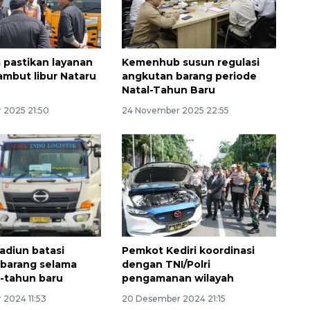
a pastikan layanan
Kemenhub susun regulasi
sambut libur Nataru
angkutan barang periode
Natal-Tahun Baru
 2025 21:50
24 November 2025 22:55
Awas penipuan berbasis AI
2026-08-07 13:45:00
diun batasi
Pemkot Kediri koordinasi
barang selama
dengan TNI/Polri
l-tahun baru
pengamanan wilayah
 2024 11:53
20 Desember 2024 21:15