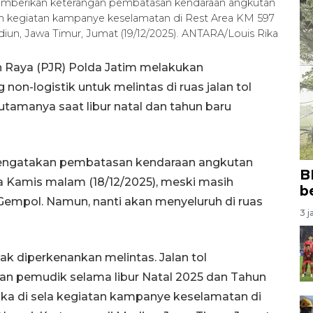
memberikan keterangan pembatasan kendaraan angkutan
lam kegiatan kampanye keselamatan di Rest Area KM 597
diun, Jawa Timur, Jumat (19/12/2025). ANTARA/Louis Rika
n Raya (PJR) Polda Jatim melakukan
n-logistik untuk melintas di ruas jalan tol
utamanya saat libur natal dan tahun baru
 mengatakan pembatasan kendaraan angkutan
B
da Kamis malam (18/12/2025), meski masih
b
-Gempol. Namun, nanti akan menyeluruh di ruas
3 j
ak diperkenankan melintas. Jalan tol
dan pemudik selama libur Natal 2025 dan Tahun
Jaka di sela kegiatan kampanye keselamatan di