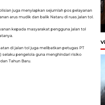
isian juga menyiapkan sejumlah pos pelayanan
Persebaya juara Piala
nan arus mudik dan balik Nataru di ruas jalan tol.
Presiden 2026
21 jam lalu
ayanan kepada masyarakat pengguna jalan tol
atanya.
V
an di jalan tol juga melibatkan petugas PT
 selaku pengelola guna menghindari risiko
 dan Tahun Baru.
BPBD Jatim kerahkan "Drone
Water Spray" bantu padamkan
kebakaran Bromo
6 Agustus 2026 18:23