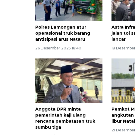
Polres Lamongan atur
Astra Infr
operasional truk barang
jalan tol 
antisipasi arus Nataru
lancar
26 Desember 2025 18:40
18 Desember
Anggota DPR minta
Pemkot Ma
pemerintah kaji ulang
angkutan 
rencana pembatasan truk
libur Nata
sumbu tiga
21 Desember