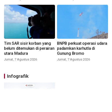
Tim SAR sisir korban yang
BNPB perkuat operasi udara
belum ditemukan di perairan
padamkan karhutla di
utara Madura
Gunung Bromo
Jumat, 7 Agustus 2026
Jumat, 7 Agustus 2026
Infografik