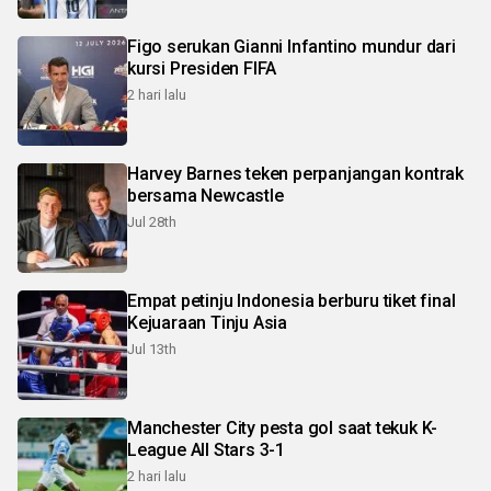
Figo serukan Gianni Infantino mundur dari
kursi Presiden FIFA
2 hari lalu
Harvey Barnes teken perpanjangan kontrak
bersama Newcastle
Jul 28th
Empat petinju Indonesia berburu tiket final
Kejuaraan Tinju Asia
Jul 13th
Manchester City pesta gol saat tekuk K-
League All Stars 3-1
2 hari lalu