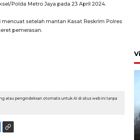
sel/Polda Metro Jaya pada 23 April 2024.
Gerakan Pasar Murah di
li mencuat setelah mantan Kasat Reskrim Polres
Sidoarjo
seret pemerasan.
7 Agustus 2026 18:40
V
g atau pengindeksan otomatis untuk AI di situs web ini tanpa
BPBD Jatim kerahkan "Drone
Water Spray" bantu padamkan
kebakaran Bromo
6 Agustus 2026 18:23