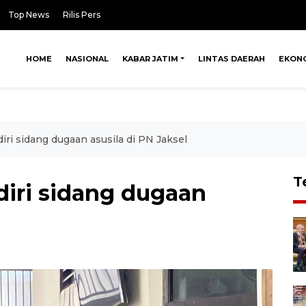
Top News
Rilis Pers
HOME
NASIONAL
KABAR JATIM
LINTAS DAERAH
EKON
iri sidang dugaan asusila di PN Jaksel
T
diri sidang dugaan