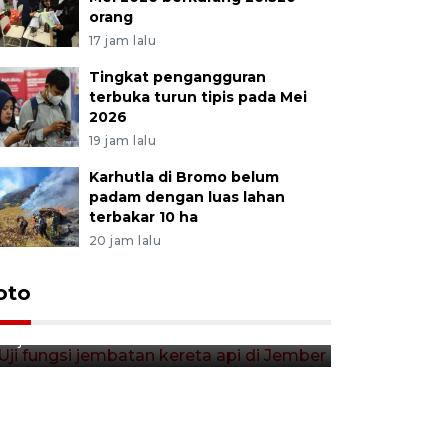
orang
17 jam lalu
Tingkat pengangguran
terbuka turun tipis pada Mei
2026
19 jam lalu
Karhutla di Bromo belum
padam dengan luas lahan
terbakar 10 ha
20 jam lalu
Uji fungsi jembatan kereta api
oto
Tera timb
di Jember
di pasar t
10 jam lalu
10 jam lalu