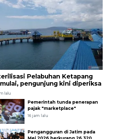
terilisasi Pelabuhan Ketapang
imulai, pengunjung kini diperiksa
am lalu
Pemerintah tunda penerapan
pajak "marketplace"
16 jam lalu
Pengangguran di Jatim pada
Mei 2026 berkurang 26.320