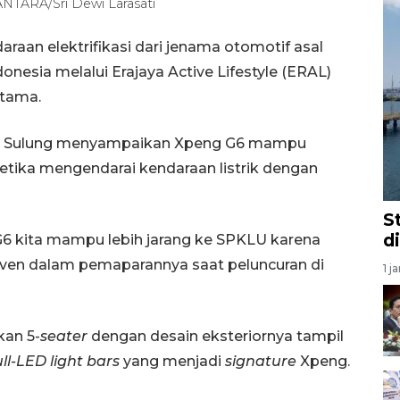
 ANTARA/Sri Dewi Larasati
raan elektrifikasi dari jenama otomotif asal
onesia melalui Erajaya Active Lifestyle (ERAL)
tama.
en Sulung menyampaikan Xpeng G6 mampu
etika mengendarai kendaraan listrik dengan
S
d
6 kita mampu lebih jarang ke SPKLU karena
teven dalam pemaparannya saat peluncuran di
1 j
an 5-
seater
dengan desain eksteriornya tampil
ull-LED light bars
yang menjadi
signature
Xpeng.