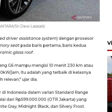
(ANTARA/Sri Dewi Larasati)
d driver assistance system
) dengan prosesor
V
emory seat
pada baris pertama, baris kedua
ramic glass roof
.
peng G6 mampu mengisi 10 menit 230 km atau
W/jam, itu adalah yang terbaik di kelasnya
 relevan," ujar dia.
Basarnas hentikan operasi
 di Indonesia dalam varian Standard Range
kedaruratan KM Mutiara
ai dari Rp599.000.000 (OTR Jakarta) yang
Sentosa II
ite Gray, Midnight Black, dan Silvery Frost.
4 Agustus 2026 22:38