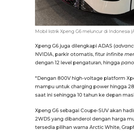
Mobil listrik Xpeng G6 meluncur di Indonesia 
Xpeng G6 juga dilengkapi ADAS (
advance
NVIDIA, parkir otomatis, fitur
infinite m
dengan 12 level pengaturan, hingga
pano
"Dengan 800V high-voltage platform X
mampu untuk charging power hingga 280k
saat ini sehingga 10 tahun ke depan masih
Xpeng G6 sebagai Coupe-SUV akan hadir
2WDS yang dibanderol dengan harga mul
tersedia pilihan warna Arctic White, Graph