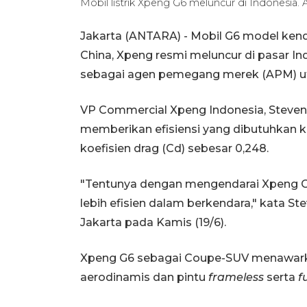
Mobil listrik Xpeng G6 meluncur di Indonesia.
Jakarta (ANTARA) - Mobil G6 model kenda
China, Xpeng resmi meluncur di pasar Ind
sebagai agen pemegang merek (APM) u
VP Commercial Xpeng Indonesia, Stev
memberikan efisiensi yang dibutuhkan k
koefisien drag (Cd) sebesar 0,248.
"Tentunya dengan mengendarai Xpeng G
lebih efisien dalam berkendara," kata S
Jakarta pada Kamis (19/6).
Xpeng G6 sebagai Coupe-SUV menawark
aerodinamis dan pintu
frameless
serta
f