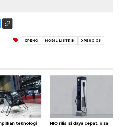
XPENG
MOBIL LISTRIK
XPENG G6
Waspadai penyakit saat
musim kemarau
2026-08-05 12:00:00
pilkan teknologi
NIO rilis isi daya cepat, bisa