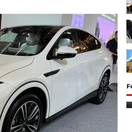
F
Distribusi bantuan mesin
pertanian di Kediri
11 jam lalu