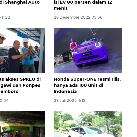
di Shanghai Auto
isi EV 80 persen dalam 12
menit
 11:22
28 Desember 2022 09:36
as akses SPKLU di
Honda Super-ONE resmi rilis,
Ngawi dan Ponpes
hanya ada 100 unit di
 Temboro
Indonesia
10:04
29 Juli 2026 16:12