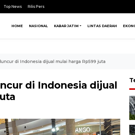
Top News
Rilis Pers
HOME
NASIONAL
KABAR JATIM
LINTAS DAERAH
EKON
uncur di Indonesia dijual mulai harga Rp599 juta
T
cur di Indonesia dijual
uta