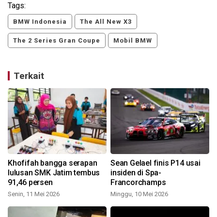
Tags:
BMW Indonesia
The All New X3
The 2 Series Gran Coupe
Mobil BMW
Terkait
Khofifah bangga serapan
Sean Gelael finis P14 usai
lulusan SMK Jatim tembus
insiden di Spa-
91,46 persen
Francorchamps
Senin, 11 Mei 2026
Minggu, 10 Mei 2026
K