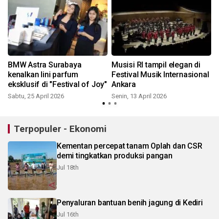
BMW Astra Surabaya
Musisi RI tampil elegan di
i
kenalkan lini parfum
Festival Musik Internasional
eksklusif di "Festival of Joy"
Ankara
Sabtu, 25 April 2026
Senin, 13 April 2026
S
Terpopuler - Ekonomi
Kementan percepat tanam Oplah dan CSR
demi tingkatkan produksi pangan
Jul 18th
Penyaluran bantuan benih jagung di Kediri
Jul 16th