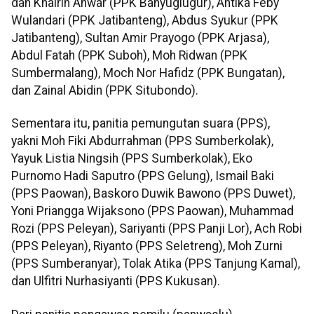
dan Khairin Anwar (PPK Banyuglugur), Antika Feby
Wulandari (PPK Jatibanteng), Abdus Syukur (PPK
Jatibanteng), Sultan Amir Prayogo (PPK Arjasa),
Abdul Fatah (PPK Suboh), Moh Ridwan (PPK
Sumbermalang), Moch Nor Hafidz (PPK Bungatan),
dan Zainal Abidin (PPK Situbondo).
Sementara itu, panitia pemungutan suara (PPS),
yakni Moh Fiki Abdurrahman (PPS Sumberkolak),
Yayuk Listia Ningsih (PPS Sumberkolak), Eko
Purnomo Hadi Saputro (PPS Gelung), Ismail Baki
(PPS Paowan), Baskoro Duwik Bawono (PPS Duwet),
Yoni Priangga Wijaksono (PPS Paowan), Muhammad
Rozi (PPS Peleyan), Sariyanti (PPS Panji Lor), Ach Robi
(PPS Peleyan), Riyanto (PPS Seletreng), Moh Zurni
(PPS Sumberanyar), Tolak Atika (PPS Tanjung Kamal),
dan Ulfitri Nurhasiyanti (PPS Kukusan).