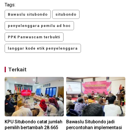
Tags:
Bawaslu situbondo
situbondo
penyelenggara pemilu ad hoc
PPK Panwascam terbukti
langgar kode etik penyelenggara
Terkait
n
KPU Situbondo catat jumlah
Bawaslu Situbondo jadi
pemilih bertambah 28.665
percontohan implementasi