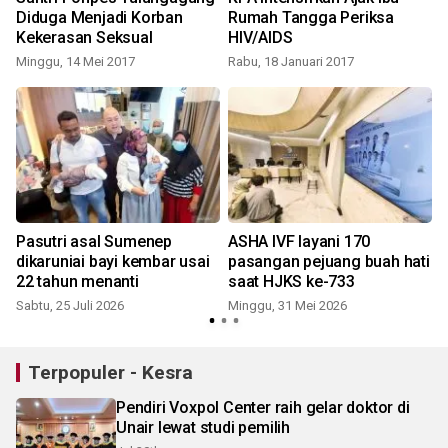
Diduga Menjadi Korban
Rumah Tangga Periksa
Kekerasan Seksual
HIV/AIDS
Minggu, 14 Mei 2017
Rabu, 18 Januari 2017
R
Pasutri asal Sumenep
ASHA IVF layani 170
dikaruniai bayi kembar usai
pasangan pejuang buah hati
22 tahun menanti
saat HJKS ke-733
Sabtu, 25 Juli 2026
Minggu, 31 Mei 2026
Terpopuler - Kesra
Pendiri Voxpol Center raih gelar doktor di
Unair lewat studi pemilih