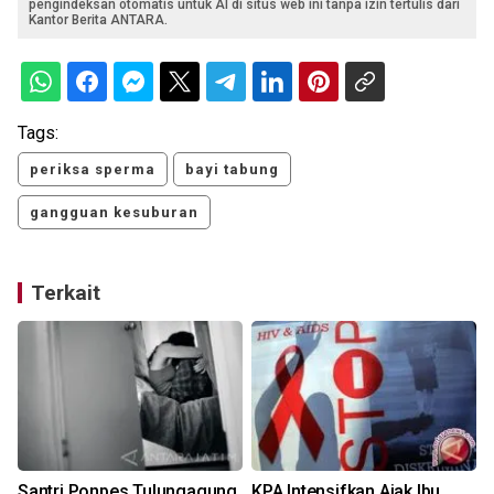
pengindeksan otomatis untuk AI di situs web ini tanpa izin tertulis dari
Kantor Berita ANTARA.
Tags:
periksa sperma
bayi tabung
gangguan kesuburan
Terkait
Santri Ponpes Tulungagung
KPA Intensifkan Ajak Ibu