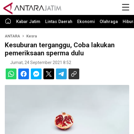
Kabar Jatim
Lintas Daerah
Ekonomi
Olahraga
Hibur
ANTARA
Kesra
Kesuburan terganggu, Coba lakukan
pemeriksaan sperma dulu
Jumat, 24 September 2021 8:52