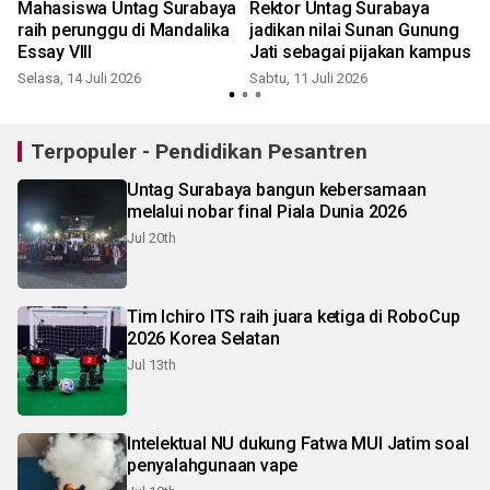
Mahasiswa Untag Surabaya
Rektor Untag Surabaya
raih perunggu di Mandalika
jadikan nilai Sunan Gunung
Essay VIII
Jati sebagai pijakan kampus
Selasa, 14 Juli 2026
Sabtu, 11 Juli 2026
S
Terpopuler - Pendidikan Pesantren
Untag Surabaya bangun kebersamaan
melalui nobar final Piala Dunia 2026
Jul 20th
Tim Ichiro ITS raih juara ketiga di RoboCup
2026 Korea Selatan
Jul 13th
Intelektual NU dukung Fatwa MUI Jatim soal
penyalahgunaan vape