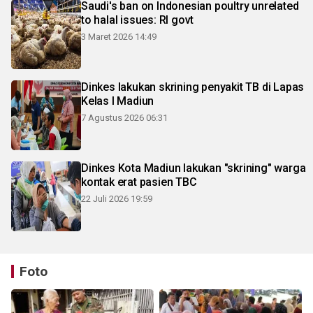
Saudi's ban on Indonesian poultry unrelated
to halal issues: RI govt
3 Maret 2026 14:49
Dinkes lakukan skrining penyakit TB di Lapas
Kelas I Madiun
7 Agustus 2026 06:31
Dinkes Kota Madiun lakukan "skrining" warga
kontak erat pasien TBC
22 Juli 2026 19:59
Foto