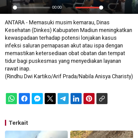
00:00
Play
Mute
Settings
PIP
En
ANTARA - Memasuki musim kemarau, Dinas
ful
Kesehatan (Dinkes) Kabupaten Madiun meningkatkan
kewaspadaan terhadap potensi lonjakan kasus
infeksi saluran pernapasan akut atau ispa dengan
memastikan ketersediaan obat obatan dan tempat
tidur bagi puskesmas yang menyediakan layanan
rawat inap.
(Rindhu Dwi Kartiko/Arif Prada/Nabila Anisya Charisty)
Terkait