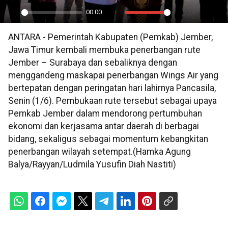
00:00
Play
Mute
Settings
PIP
En
ANTARA - Pemerintah Kabupaten (Pemkab) Jember,
ful
Jawa Timur kembali membuka penerbangan rute
Jember – Surabaya dan sebaliknya dengan
menggandeng maskapai penerbangan Wings Air yang
bertepatan dengan peringatan hari lahirnya Pancasila,
Senin (1/6). Pembukaan rute tersebut sebagai upaya
Pemkab Jember dalam mendorong pertumbuhan
ekonomi dan kerjasama antar daerah di berbagai
bidang, sekaligus sebagai momentum kebangkitan
penerbangan wilayah setempat.(Hamka Agung
Balya/Rayyan/Ludmila Yusufin Diah Nastiti)