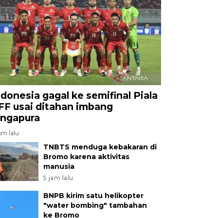
ndonesia gagal ke semifinal Piala
FF usai ditahan imbang
ingapura
am lalu
TNBTS menduga kebakaran di
Bromo karena aktivitas
manusia
5 jam lalu
BNPB kirim satu helikopter
"water bombing" tambahan
ke Bromo