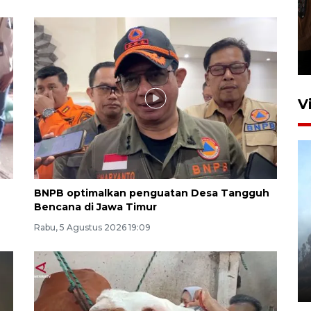
Persebaya juara Piala
Presiden 2026
13 jam lalu
V
BNPB optimalkan penguatan Desa Tangguh
Bencana di Jawa Timur
Rabu, 5 Agustus 2026 19:09
BPBD Jatim kerahkan "Drone
Water Spray" bantu padamkan
kebakaran Bromo
6 Agustus 2026 18:23