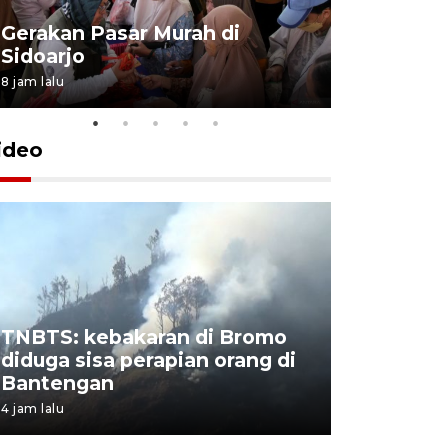
Gerakan Pasar Murah di
Penguata
Sidoarjo
Niyama T
8 jam lalu
12 jam lalu
ideo
TNBTS: kebakaran di Bromo
Khofifah 
diduga sisa perapian orang di
Bromo, a
Bantengan
capai 176
4 jam lalu
4 jam lalu