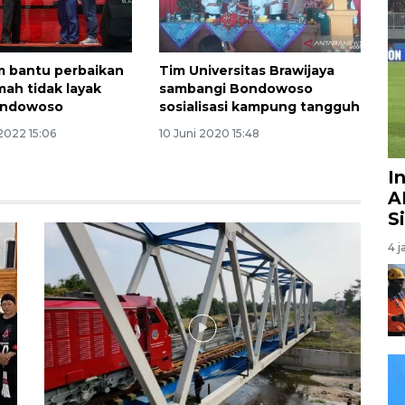
m bantu perbaikan
Tim Universitas Brawijaya
mah tidak layak
sambangi Bondowoso
Bondowoso
sosialisasi kampung tangguh
2022 15:06
10 Juni 2020 15:48
I
A
S
4 j