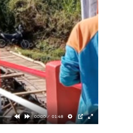
00:00
01:48
Rewind
Forward
Settings
PIP
Enter
10s
10s
fullscreen