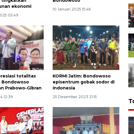
i tingkatkan
Bondowoso
nan ekonomi
10 Januari 2025 15:46
2025 05:49
presiasi totalitas
KORMI Jatim: Bondowoso
di Bondowoso
episentrum gobak sodor di
n Prabowo-Gibran
Indonesia
24 12:39
25 Desember 2023 21:15
T