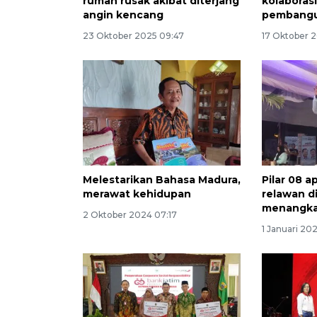
rumah rusak akibat diterjang
kolaboras
angin kencang
pembangu
23 Oktober 2025 09:47
17 Oktober 
Melestarikan Bahasa Madura,
Pilar 08 a
merawat kehidupan
relawan 
menangka
2 Oktober 2024 07:17
1 Januari 20