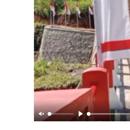
Unmute
Play