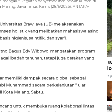
ya mengikuti kegiatan penyembelihan hewan kurban di
ta Malang, Jawa Timur, Kamis (28/5/2026). ANTARA-
Universitas Brawijaya (UB) melaksanakan
nsep holistik yang melibatkan mahasiswa asing
 higienis, saintifik, dan syar’i.
Ratno Bagus Edy Wibowo, mengatakan program
bagai ibadah tahunan, tetapi juga gerakan yang
R
l
3 j
gar memiliki dampak secara global sebagai
abi Muhammad secara berkelanjutan,” ujar
i Kota Malang, Sabtu.
ncang untuk membuka ruang kolaborasi lintas