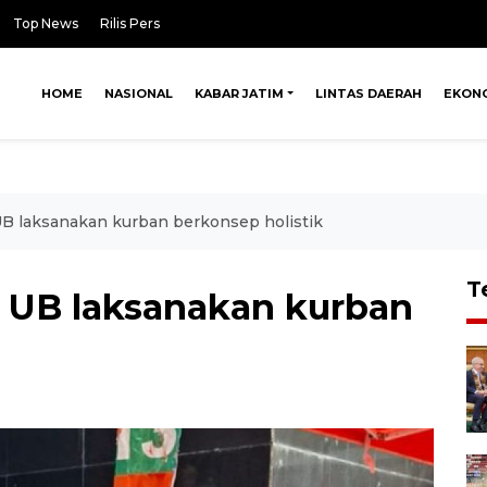
Top News
Rilis Pers
HOME
NASIONAL
KABAR JATIM
LINTAS DAERAH
EKON
B laksanakan kurban berkonsep holistik
T
 UB laksanakan kurban