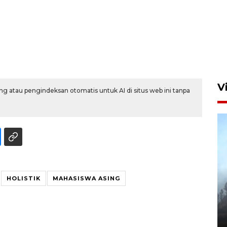
V
g atau pengindeksan otomatis untuk AI di situs web ini tanpa
HOLISTIK
MAHASISWA ASING
BPBD Jatim kerahkan "Drone
Water Spray" bantu padamkan
kebakaran Bromo
6 Agustus 2026 18:23