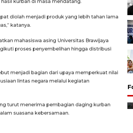
i hasil kurban di masa mendatang.
at diolah menjadi produk yang lebih tahan lama
as,” katanya.
batkan mahasiswa asing Universitas Brawijaya
gikuti proses penyembelihan hingga distribusi
ebut menjadi bagian dari upaya memperkuat nilai
siaan lintas negara melalui kegiatan
Jurnalis bagikan bendera
F
gratis sambut HUT
Kemerdekaan
sing turut menerima pembagian daging kurban
8 Agustus 2026 12:56
dalam suasana kebersamaan.