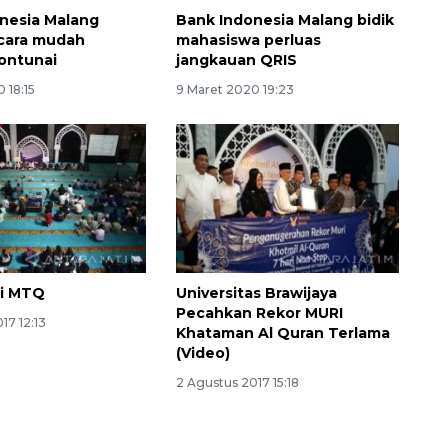
nesia Malang
Bank Indonesia Malang bidik
cara mudah
mahasiswa perluas
ontunai
jangkauan QRIS
 18:15
9 Maret 2020 19:23
SPHP jaga harga beras
2026-08-08 06:00:00
ri MTQ
Universitas Brawijaya
Pecahkan Rekor MURI
17 12:13
Khataman Al Quran Terlama
(Video)
2 Agustus 2017 15:18