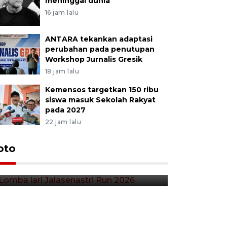
meninggal dunia
16 jam lalu
ANTARA tekankan adaptasi
perubahan pada penutupan
Workshop Jurnalis Gresik
18 jam lalu
Kemensos targetkan 150 ribu
siswa masuk Sekolah Rakyat
pada 2027
22 jam lalu
Lomba lari Jalasenastri Run
oto
Pekan Qr
2026
Indonesia
29 menit lalu
3 jam lalu