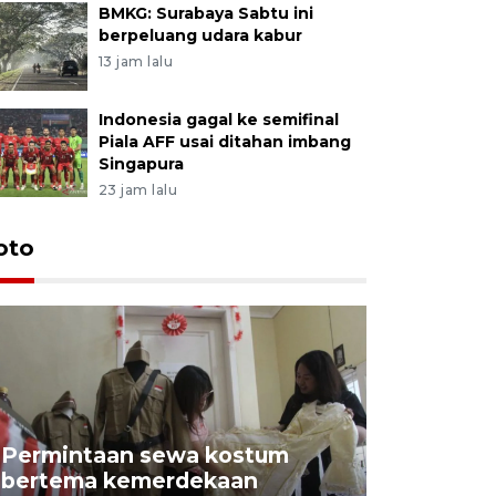
BMKG: Surabaya Sabtu ini
berpeluang udara kabur
13 jam lalu
Indonesia gagal ke semifinal
Piala AFF usai ditahan imbang
Singapura
23 jam lalu
oto
Permintaan sewa kostum
bertema kemerdekaan
Perpusta