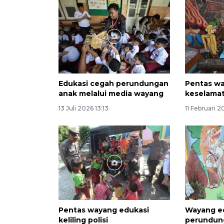
Edukasi cegah perundungan
Pentas wa
anak melalui media wayang
keselamat
13 Juli 2026 13:13
11 Februari 2
Pentas wayang edukasi
Wayang e
keliling polisi
perundun