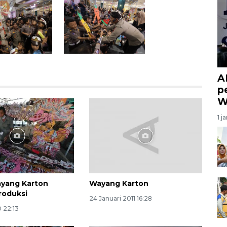
A
p
W
1 j
ayang Karton
Wayang Karton
roduksi
24 Januari 2011 16:28
 22:13