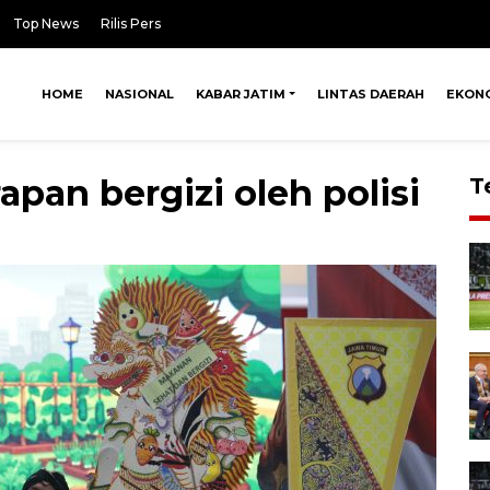
Top News
Rilis Pers
HOME
NASIONAL
KABAR JATIM
LINTAS DAERAH
EKON
pan bergizi oleh polisi
T