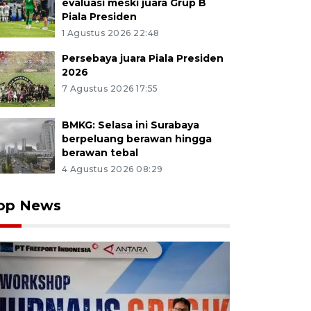
evaluasi meski juara Grup B
Piala Presiden
1 Agustus 2026 22:48
Persebaya juara Piala Presiden
2026
7 Agustus 2026 17:55
BMKG: Selasa ini Surabaya
berpeluang berawan hingga
berawan tebal
4 Agustus 2026 08:29
op News
sek Kota Kediri Kompol Bowo Wicaksono memainkan 
 Taman Kanak-kanan (TK) di Kota Kediri, Jawa Timur, K
g edukasi oleh polisi tersebut sebagai upaya mengaj
n makanan bergizi agar badan tumbuh sehat dan kuat 
ngsong HUT ke-80 Bhayangkara. Antara Jatim/Praseti