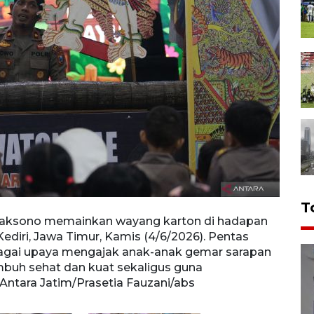
T
caksono memainkan wayang karton di hadapan
Kapol
diri, Jawa Timur, Kamis (4/6/2026). Pentas
siswa
ebagai upaya mengajak anak-anak gemar sarapan
wayan
buh sehat dan kuat sekaligus guna
denga
ntara Jatim/Prasetia Fauzani/abs
menyo