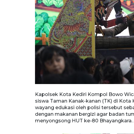
 di hadapan
Kapolsek Kota Kediri Kompol Bowo Wi
). Pentas
siswa Taman Kanak-kanan (TK) di Kota Ke
emar sarapan
wayang edukasi oleh polisi tersebut s
a
dengan makanan bergizi agar badan tum
menyongsong HUT ke-80 Bhayangkara. A