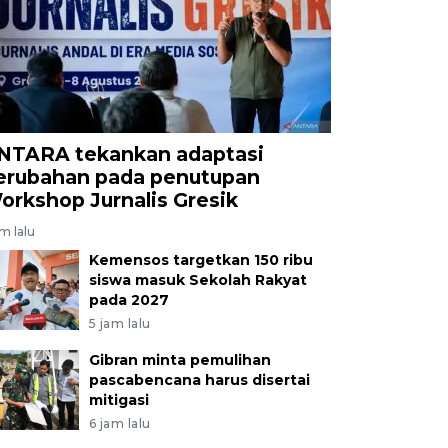
NTARA tekankan adaptasi
erubahan pada penutupan
orkshop Jurnalis Gresik
am lalu
Kemensos targetkan 150 ribu
siswa masuk Sekolah Rakyat
pada 2027
5 jam lalu
Gibran minta pemulihan
pascabencana harus disertai
mitigasi
6 jam lalu