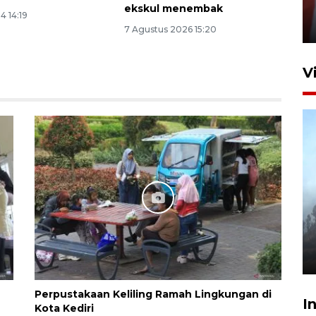
Niyama Tulungagung
ekskul menembak
4 14:19
7 Agustus 2026 14:36
7 Agustus 2026 15:20
V
BPBD Jatim kerahkan "Drone
Water Spray" bantu padamkan
kebakaran Bromo
6 Agustus 2026 18:23
Perpustakaan Keliling Ramah Lingkungan di
I
Kota Kediri