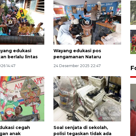
yang edukasi
Wayang edukasi pos
an berlalu lintas
pengamanan Nataru
026 14:47
24 Desember 2025 22:47
F
dukasi cegah
Soal senjata di sekolah,
Penguatan struktur jembatan
gan anak
polisi tegaskan tidak ada