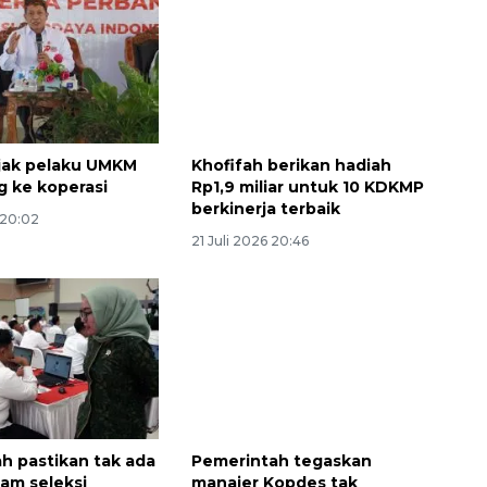
jak pelaku UMKM
Khofifah berikan hadiah
 ke koperasi
Rp1,9 miliar untuk 10 KDKMP
berkinerja terbaik
 20:02
Sinyal positif perekonomian
21 Juli 2026 20:46
Indonesia
2026-08-05 15:00:00
h pastikan tak ada
Pemerintah tegaskan
lam seleksi
manajer Kopdes tak