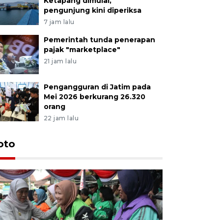
Ketapang dimulai,
pengunjung kini diperiksa
7 jam lalu
Pemerintah tunda penerapan
pajak "marketplace"
21 jam lalu
Pengangguran di Jatim pada
Mei 2026 berkurang 26.320
orang
22 jam lalu
Uji fungs
oto
di Jembe
15 jam lalu