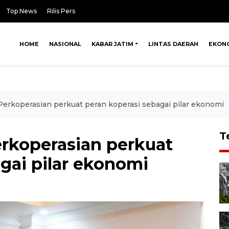
Top News
Rilis Pers
HOME
NASIONAL
KABAR JATIM
LINTAS DAERAH
EKON
rkoperasian perkuat peran koperasi sebagai pilar ekonomi
T
koperasian perkuat
gai pilar ekonomi