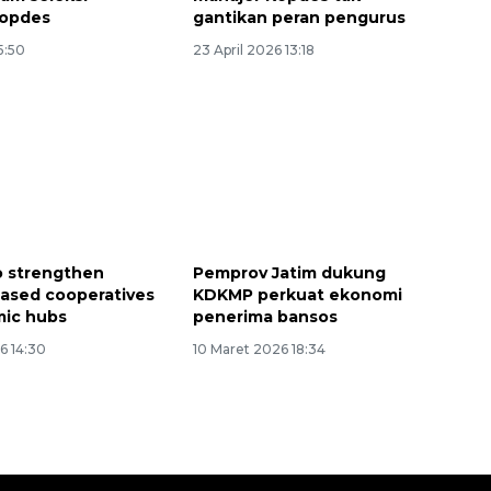
Kopdes
gantikan peran pengurus
5:50
23 April 2026 13:18
to strengthen
Pemprov Jatim dukung
ased cooperatives
KDKMP perkuat ekonomi
mic hubs
penerima bansos
6 14:30
10 Maret 2026 18:34