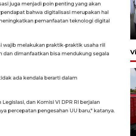
isasi juga menjadi poin penting yang akan
rpendapat bahwa digitalisasi merupakan hal
Pameran multiproduk
 meningkatkan pemanfaatan teknologi digital
Surabaya Great Expo
16 jam lalu
 wajib melakukan praktik-praktik usaha riil
V
an dan dimanfaatkan bisa mendukung segala
dak ada kendala berarti dalam
 Legislasi, dan Komisi VI DPR RI berjalan
Basarnas hentikan operasi
ya percepatan pengesahan UU baru," katanya.
kedaruratan KM Mutiara
Sentosa II
4 Agustus 2026 22:38