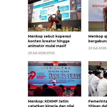
Menkop sebut koperasi
Menkop a
konten kreator hingga
bergabung
animator mulai masif
22 Juli 2026
29 Juli 2026 20:52
Menkop: KDKMP Jatim
Pemerinta
catatkan kinerja dan nilai
titipan da