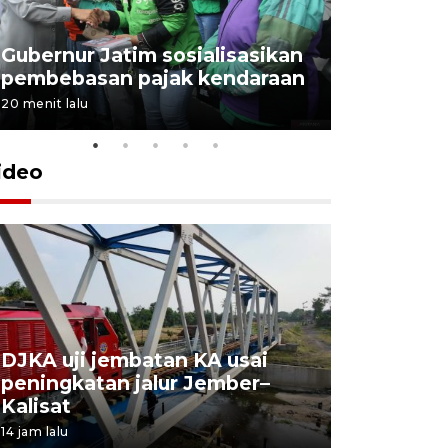
Gubernur Jatim sosialisasikan
pembebasan pajak kendaraan
20 menit lalu
ideo
DJKA uji jembatan KA usai
11 korba
peningkatan jalur Jember–
Mutiara S
Kalisat
perawata
14 jam lalu
16 jam lalu