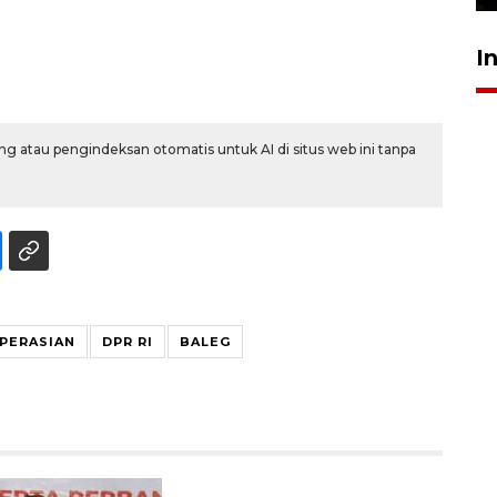
I
g atau pengindeksan otomatis untuk AI di situs web ini tanpa
PERASIAN
DPR RI
BALEG