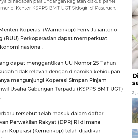
a di hadapan para undangan kegiatan diskusi panel
imur di Kantor KSPPS BMT UGT Sidogiri di Pasuruan,
Menteri Koperasi (Wamenkop) Ferry Juliantono
 (RUU) Perkoperasian dapat memperkuat
 ekonomi nasional.
cang dapat menggantikan UU Nomor 25 Tahun
 sudah tidak relevan dengan dinamika kehidupan
D
nnya mengunjungi Koperasi Simpan Pinjam
s
amwil Usaha Gabungan Terpadu (KSPPS BMT UGT)
3 j
.
rbaru tersebut telah masuk dalam daftar
ewan Perwakilan Rakyat (DPR) RI di mana
ian Koperasi (Kemenkop) telah dijadikan