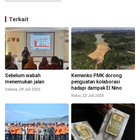
Terkait
n
Sebelum wabah
Kemenko PMK dorong
menemukan jalan
penguatan kolaborasi
hadapi dampak El Nino
Selasa, 28 Juli 2026
Rabu, 22 Juli 2026
S