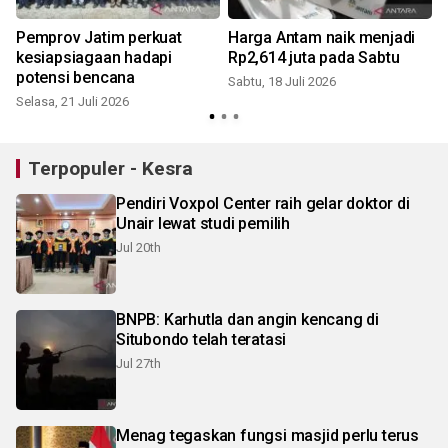
Pemprov Jatim perkuat
Harga Antam naik menjadi
kesiapsiagaan hadapi
Rp2,614 juta pada Sabtu
potensi bencana
Sabtu, 18 Juli 2026
Selasa, 21 Juli 2026
S
Terpopuler - Kesra
Pendiri Voxpol Center raih gelar doktor di
Unair lewat studi pemilih
Jul 20th
BNPB: Karhutla dan angin kencang di
Situbondo telah teratasi
Jul 27th
Menag tegaskan fungsi masjid perlu terus