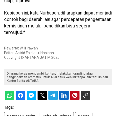
siap,” ujarnya.
Kesiapan ini, kata Nurhasan, diharapkan dapat menjadi
contoh bagi daerah lain agar percepatan pengentasan
kemiskinan melalui pendidikan bisa segera
terwujud.*
Pewarta: Willi Irawan
Editor: Astrid Faidlatul Habibah
Copyright © ANTARA JATIM 2025
Dilarang keras mengambil konten, melakukan crawling atau
pengindeksan otomatis untuk AI di situs web ini tanpa izin tertulis dari
Kantor Berita ANTARA.
Tags:
Pemprov Jatim
Sekolah Rakyat
Unesa