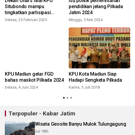
Dekan Unars nilai KPU
Isu politik pemerintahan
Situbondo mampu
pendidikan jelang Pilkada
tingkatkan partisipasi
Jatim 2024
pemilih
Selasa, 25 Februari 2025
Minggu, 5 Mei 2024
K
a
KPU Madiun gelar FGD
KPU Kota Madiun Siap
bahas maskot Pilkada 2024
Hadapi Sengketa Pilkada
Selasa, 4 Juni 2024
Kamis, 5 Juli 2018
S
Terpopuler - Kabar Jatim
Wisata Geosite Banyu Mulok Tulungagung
Jul 18th