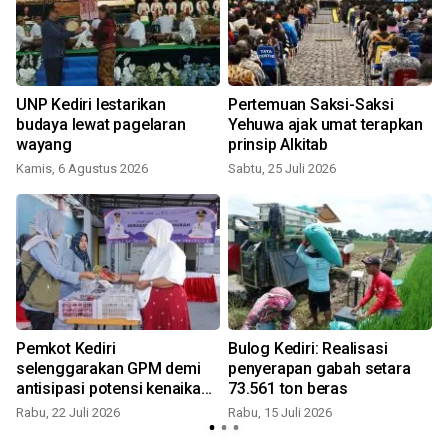
UNP Kediri lestarikan
Pertemuan Saksi-Saksi
budaya lewat pagelaran
Yehuwa ajak umat terapkan
wayang
prinsip Alkitab
Kamis, 6 Agustus 2026
Sabtu, 25 Juli 2026
S
Pemkot Kediri
Bulog Kediri: Realisasi
selenggarakan GPM demi
penyerapan gabah setara
antisipasi potensi kenaikan
73.561 ton beras
harga pangan
Rabu, 22 Juli 2026
Rabu, 15 Juli 2026
S