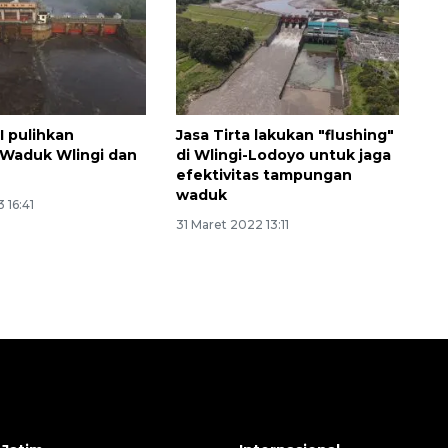
 I pulihkan
Jasa Tirta lakukan "flushing"
 Waduk Wlingi dan
di Wlingi-Lodoyo untuk jaga
efektivitas tampungan
waduk
 16:41
31 Maret 2022 13:11