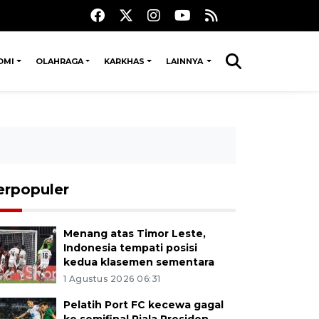
OMI
OLAHRAGA
KARKHAS
LAINNYA
erpopuler
Menang atas Timor Leste,
Indonesia tempati posisi
kedua klasemen sementara
1 Agustus 2026 06:31
Pelatih Port FC kecewa gagal