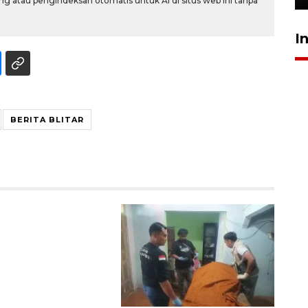
g atau pengindeksan otomatis untuk AI di situs web ini tanpa
I
BERITA BLITAR