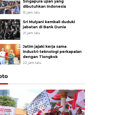
Singapura ujian yang
dibutuhkan Indonesia
15 jam lalu
Sri Mulyani kembali duduki
jabatan di Bank Dunia
21 jam lalu
Jatim jajaki kerja sama
industri-teknologi perkapalan
dengan Tiongkok
22 jam lalu
oto
Penangan
di kawas
14 jam lalu