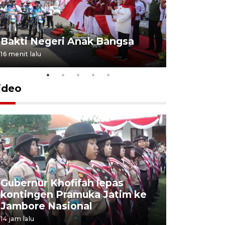
Bakti Negeri Anak Bangsa
16 menit lalu
ideo
Gubernur Khofifah lepas
Mantan 
kontingen Pramuka Jatim ke
Ponorogo
Jambore Nasional
korupsi 
14 jam lalu
14 jam lalu