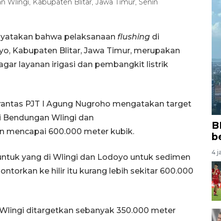
lingi, Kabupaten Blitar, Jawa Timur, Senin
menyatakan bahwa pelaksanaan
flushing
di
, Kabupaten Blitar, Jawa Timur, merupakan
ar layanan irigasi dan pembangkit listrik
Brantas PJT I Agung Nugroho mengatakan target
i Bendungan Wlingi dan
B
n mencapai 600.000 meter kubik.
b
4 j
l untuk yang di Wlingi dan Lodoyo untuk sedimen
ntorkan ke hilir itu kurang lebih sekitar 600.000
 Wlingi ditargetkan sebanyak 350.000 meter