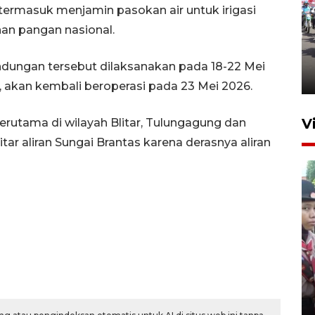
 termasuk menjamin pasokan air untuk irigasi
an pangan nasional.
Gubernur Jatim sosialisasikan
pembebasan pajak kendaraan
dungan tersebut dilaksanakan pada 18-22 Mei
23 jam lalu
A, akan kembali beroperasi pada 23 Mei 2026.
V
rutama di wilayah Blitar, Tulungagung dan
itar aliran Sungai Brantas karena derasnya aliran
BNPB optimalkan penguatan
Desa Tangguh Bencana di
Jawa Timur
5 Agustus 2026 19:09