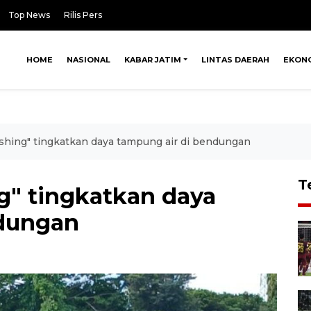
Top News
Rilis Pers
HOME
NASIONAL
KABAR JATIM
LINTAS DAERAH
EKON
ushing" tingkatkan daya tampung air di bendungan
T
ng" tingkatkan daya
ndungan