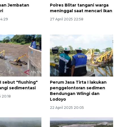
han Jembatan
Polres Blitar tangani warga
ri
meninggal saat mencari ikan
14:29
27 April 2025 22:58
Vaksin HPV untuk siswa laki-
laki
2026-08-06 06:30:00
 I sebut "flushing"
Perum Jasa Tirta I lakukan
angi sedimentasi
penggelontoran sedimen
Bendungan Wlingi dan
5 20:18
Lodoyo
22 April 2025 20:05