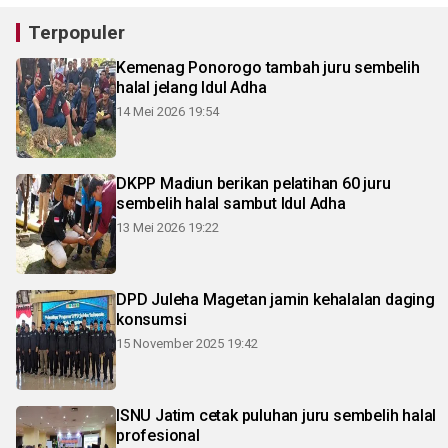
Terpopuler
Kemenag Ponorogo tambah juru sembelih
halal jelang Idul Adha
14 Mei 2026 19:54
DKPP Madiun berikan pelatihan 60 juru
sembelih halal sambut Idul Adha
13 Mei 2026 19:22
DPD Juleha Magetan jamin kehalalan daging
konsumsi
15 November 2025 19:42
ISNU Jatim cetak puluhan juru sembelih halal
profesional