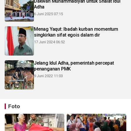
Dakwah Muhammadiyah untuk Shalat Idul
Adha
6 Juni 2025 07:15
Menag Yaqut: Ibadah kurban momentum
singkirkan sifat egois dalam dir
17 Juni 2024 06:52
Jelang Idul Adha, pemerintah percepat
penanganan PMK
9 Juni 2022 11:03
Foto