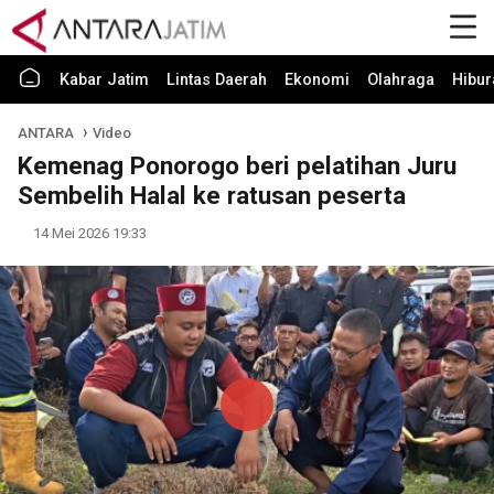
Kabar Jatim
Lintas Daerah
Ekonomi
Olahraga
Hibur
ANTARA
Video
Kemenag Ponorogo beri pelatihan Juru
Sembelih Halal ke ratusan peserta
14 Mei 2026 19:33
Play