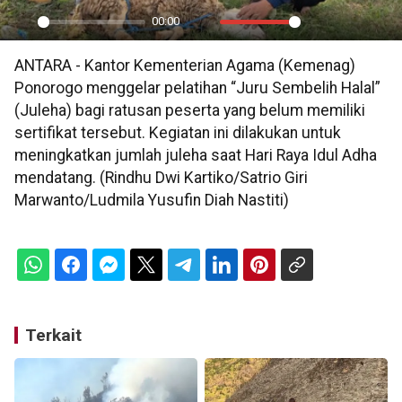
00:00
Play
Mute
Settings
PIP
En
ANTARA - Kantor Kementerian Agama (Kemenag)
ful
Ponorogo menggelar pelatihan “Juru Sembelih Halal”
(Juleha) bagi ratusan peserta yang belum memiliki
sertifikat tersebut. Kegiatan ini dilakukan untuk
meningkatkan jumlah juleha saat Hari Raya Idul Adha
mendatang. (Rindhu Dwi Kartiko/Satrio Giri
Marwanto/Ludmila Yusufin Diah Nastiti)
Terkait