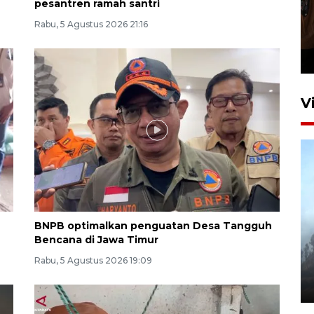
pesantren ramah santri
Persebaya juara Piala
Rabu, 5 Agustus 2026 21:16
Presiden 2026
20 jam lalu
V
BNPB optimalkan penguatan Desa Tangguh
BPBD Jatim kerahkan "Drone
Bencana di Jawa Timur
Water Spray" bantu padamkan
Rabu, 5 Agustus 2026 19:09
kebakaran Bromo
6 Agustus 2026 18:23