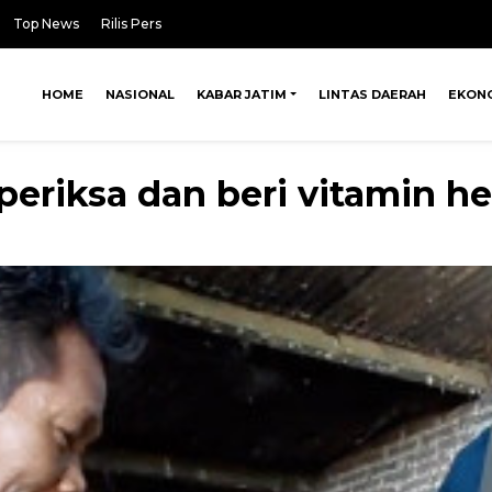
Top News
Rilis Pers
HOME
NASIONAL
KABAR JATIM
LINTAS DAERAH
EKON
eriksa dan beri vitamin h