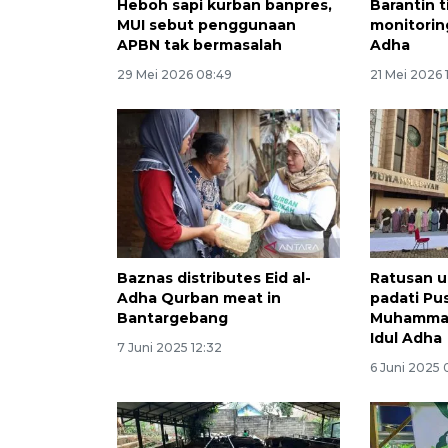
Heboh sapi kurban banpres,
Barantin t
MUI sebut penggunaan
monitoring
APBN tak bermasalah
Adha
29 Mei 2026 08:49
21 Mei 2026 
Baznas distributes Eid al-
Ratusan u
Adha Qurban meat in
padati Pu
Bantargebang
Muhammad
Idul Adha
7 Juni 2025 12:32
6 Juni 2025 