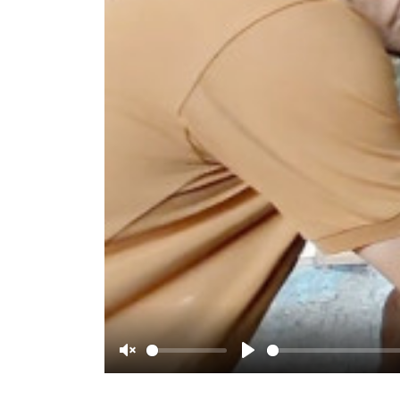
Unmute
Play