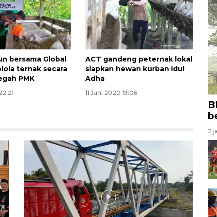
n bersama Global
ACT gandeng peternak lokal
lola ternak secara
siapkan hewan kurban Idul
cegah PMK
Adha
22:21
11 Juni 2020 19:06
B
b
2 j