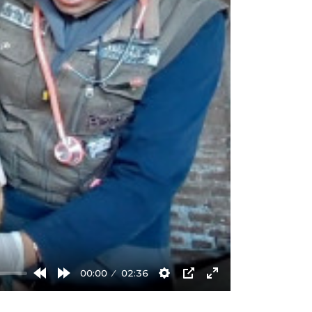
00:00
02:36
Rewind
Forward
Settings
PIP
Enter
10s
10s
fullscreen