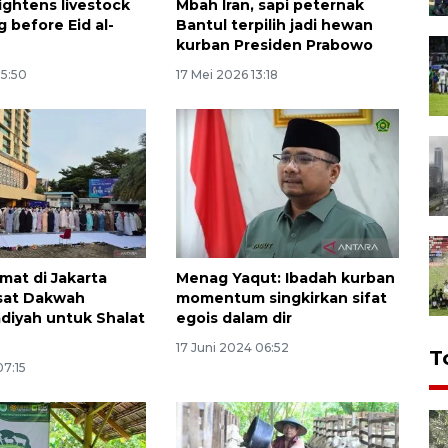
ightens livestock
Mbah Iran, sapi peternak
 before Eid al-
Bantul terpilih jadi hewan
kurban Presiden Prabowo
15:50
17 Mei 2026 13:18
mat di Jakarta
Menag Yaqut: Ibadah kurban
sat Dakwah
momentum singkirkan sifat
iyah untuk Shalat
egois dalam dir
17 Juni 2024 06:52
T
07:15