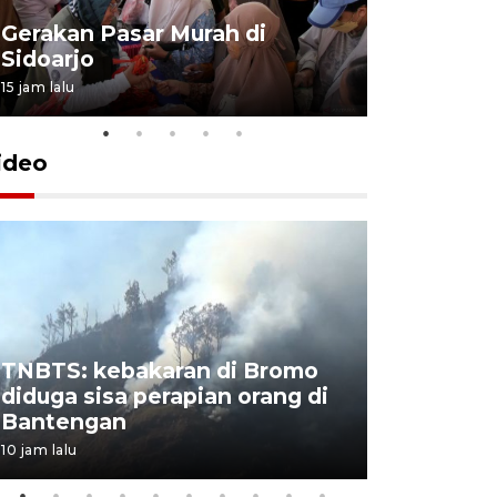
Gerakan Pasar Murah di
Penguata
Sidoarjo
Niyama T
15 jam lalu
19 jam lalu
ideo
TNBTS: kebakaran di Bromo
Khofifah 
diduga sisa perapian orang di
Bromo, a
Bantengan
capai 176
10 jam lalu
11 jam lalu