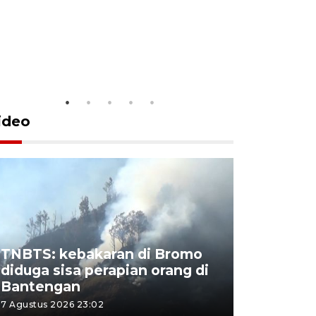
Perminta
bertema
meningk
21 jam lalu
ideo
TNBTS: kebakaran di Bromo
Khofifah 
diduga sisa perapian orang di
Bromo, a
Bantengan
capai 176
7 Agustus 2026 23:02
7 Agustus 202