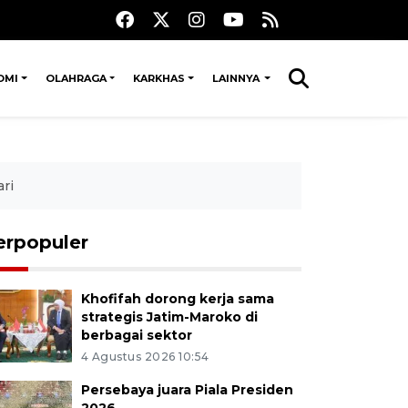
OMI
OLAHRAGA
KARKHAS
LAINNYA
ri
erpopuler
Khofifah dorong kerja sama
strategis Jatim-Maroko di
berbagai sektor
4 Agustus 2026 10:54
Persebaya juara Piala Presiden