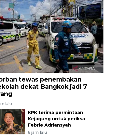
orban tewas penembakan
ekolah dekat Bangkok jadi 7
rang
am lalu
KPK terima permintaan
Kejagung untuk periksa
Febrie Adriansyah
6 jam lalu