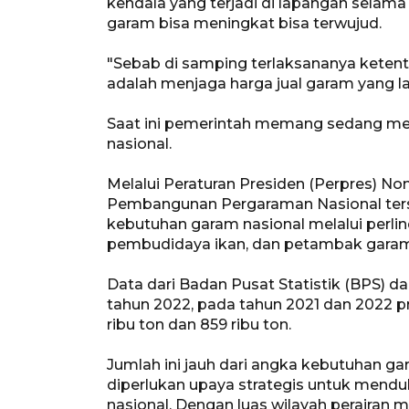
kendala yang terjadi di lapangan selama
garam bisa meningkat bisa terwujud.
"Sebab di samping terlaksananya ketent
adalah menjaga harga jual garam yang lay
Saat ini pemerintah memang sedang me
nasional.
Melalui Peraturan Presiden (Perpres) N
Pembangunan Pergaraman Nasional ter
kebutuhan garam nasional melalui perl
pembudidaya ikan, dan petambak garam
Data dari Badan Pusat Statistik (BPS) 
tahun 2022, pada tahun 2021 dan 2022 p
ribu ton dan 859 ribu ton.
Jumlah ini jauh dari angka kebutuhan gara
diperlukan upaya strategis untuk mendu
nasional. Dengan luas wilayah perairan m