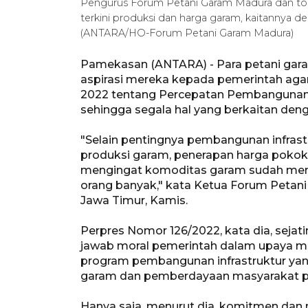
Pengurus Forum Petani Garam Madura dan toko
terkini produksi dan harga garam, kaitannya d
(ANTARA/HO-Forum Petani Garam Madura)
Pamekasan (ANTARA) - Para petani gara
aspirasi mereka kepada pemerintah agar
2022 tentang Percepatan Pembangunan P
sehingga segala hal yang berkaitan deng
"Selain pentingnya pembangunan infras
produksi garam, penerapan harga pokok 
mengingat komoditas garam sudah menj
orang banyak," kata Ketua Forum Petan
Jawa Timur, Kamis.
Perpres Nomor 126/2022, kata dia, sej
jawab moral pemerintah dalam upaya m
program pembangunan infrastruktur yan
garam dan pemberdayaan masyarakat p
Hanya saja, menurut dia, komitmen dan 