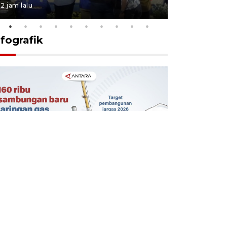
2 jam lalu
5 jam lalu
nfografik