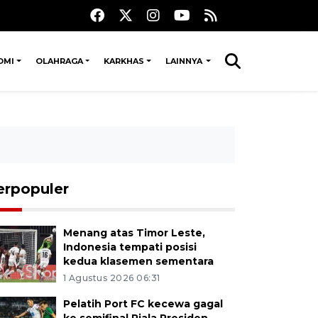
OMI
OLAHRAGA
KARKHAS
LAINNYA
erpopuler
Menang atas Timor Leste,
Indonesia tempati posisi
kedua klasemen sementara
1 Agustus 2026 06:31
Pelatih Port FC kecewa gagal