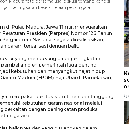
h Madura foto bersama usai diskusi tentang kondisi
engan peningkatan kesejahteraan petani garam.
m di Pulau Madura, Jawa Timur, menyuarakan
 Peraturan Presiden (Perpres) Nomor 126 Tahun
ergaraman Nasional segera direalisasikan,
an garam terealisasi dengan baik.
truktur yang mendukung pada peningkatan
pembelian oleh pemerintah juga penting,
adi kebutuhan dan menyangkut hajat hidup
K
i Garam Madura (FPGM) Haji Ubai di Pamekasan,
s
o
5 j
atinya merupakan bentuk komitmen dan tanggung
emenuhi kebutuhan garam nasional melalui
g berkaitan dengan peningkatan produksi
etani garam.
niat baik presiden yang dituangkan dalam