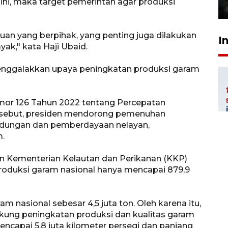
 ini, maka target pemerintah agar produksi
5 Agustus 2026 21:16
uan yang berpihak, yang penting juga dilakukan
I
ak," kata Haji Ubaid.
nggalakkan upaya peningkatan produksi garam
omor 126 Tahun 2022 tentang Percepatan
sebut, presiden mendorong pemenuhan
indungan dan pemberdayaan nelayan,
.
dan Kementerian Kelautan dan Perikanan (KKP)
roduksi garam nasional hanya mencapai 879,9
m nasional sebesar 4,5 juta ton. Oleh karena itu,
kung peningkatan produksi dan kualitas garam
encapai 5,8 juta kilometer persegi dan panjang