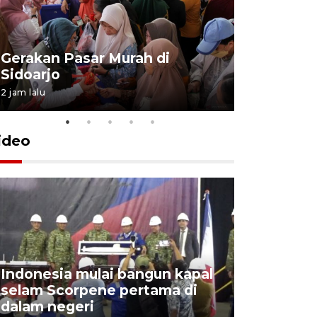
Gerakan Pasar Murah di
Penguata
Sidoarjo
Niyama T
2 jam lalu
6 jam lalu
ideo
Indonesia mulai bangun kapal
Action I
selam Scorpene pertama di
edukasi k
dalam negeri
para sisw