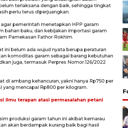
elum terlaksana dengan baik, sehingga tingkat
ih perlu terus diperjuangkan.
 agar pemerintah menetapkan HPP garam
ram bahan baku, dan kebijakan importasi garam
garam Pamekasan Fathor Rokhim.
t ini belum ada wujud nyata berupa peraturan
an komoditas garam sebagai barang kebutuhan
dkan juga, termasuk Perpres Nomor.126/2022
yat di ambang kehancuran, yakni hanya Rp750 per
ksi yang mencapai Rp800 per kilogram.
F
i ilmu terapan atasi permasalahan petani
im produksi garam tahun ini akibat kemarau
akan akan berdampak kurang baik bagi hasil