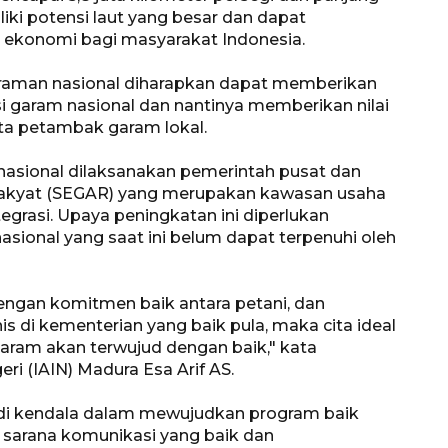
liki potensi laut yang besar dan dapat
 ekonomi bagi masyarakat Indonesia.
aman nasional diharapkan dapat memberikan
garam nasional dan nantinya memberikan nilai
rta petambak garam lokal.
sional dilaksanakan pemerintah pusat dan
Rakyat (SEGAR) yang merupakan kawasan usaha
egrasi. Upaya peningkatan ini diperlukan
sional yang saat ini belum dapat terpenuhi oleh
Ekonomi triwulan II-2026
tumbuh 5,29 persen
2026-08-06 18:45:00
dengan komitmen baik antara petani, dan
s di kementerian yang baik pula, maka cita ideal
ram akan terwujud dengan baik," kata
ri (IAIN) Madura Esa Arif AS.
njadi kendala dalam mewujudkan program baik
 sarana komunikasi yang baik dan