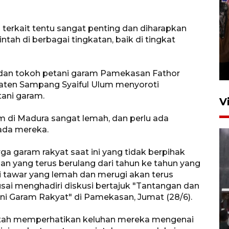
n terkait tentu sangat penting dan diharapkan
tah di berbagai tingkatan, baik di tingkat
Persebaya juara Piala
Presiden 2026
7 jam lalu
dan tokoh petani garam Pamekasan Fathor
aten Sampang Syaiful Ulum menyoroti
tani garam.
V
am di Madura sangat lemah, dan perlu ada
ada mereka.
ga garam rakyat saat ini yang tidak berpihak
an yang terus berulang dari tahun ke tahun yang
tawar yang lemah dan merugi akan terus
usai menghadiri diskusi bertajuk "Tantangan dan
Menteri PPPA tekankan
ni Garam Rakyat" di Pamekasan, Jumat (28/6).
pentingnya pesantren ramah
rintah memperhatikan keluhan mereka mengenai
santri