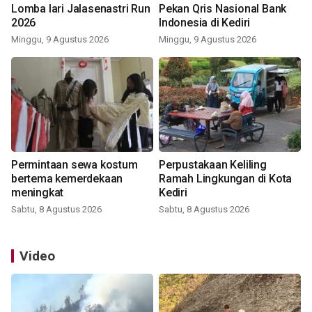
Lomba lari Jalasenastri Run
Pekan Qris Nasional Bank
2026
Indonesia di Kediri
Minggu, 9 Agustus 2026
Minggu, 9 Agustus 2026
Permintaan sewa kostum
Perpustakaan Keliling
bertema kemerdekaan
Ramah Lingkungan di Kota
meningkat
Kediri
Sabtu, 8 Agustus 2026
Sabtu, 8 Agustus 2026
Video