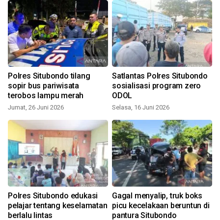
Polres Situbondo tilang
Satlantas Polres Situbondo
sopir bus pariwisata
sosialisasi program zero
terobos lampu merah
ODOL
Jumat, 26 Juni 2026
Selasa, 16 Juni 2026
K
Polres Situbondo edukasi
Gagal menyalip, truk boks
pelajar tentang keselamatan
picu kecelakaan beruntun di
berlalu lintas
pantura Situbondo