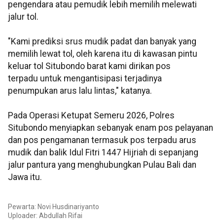
pengendara atau pemudik lebih memilih melewati
jalur tol.
"Kami prediksi srus mudik padat dan banyak yang
memilih lewat tol, oleh karena itu di kawasan pintu
keluar tol Situbondo barat kami dirikan pos
terpadu untuk mengantisipasi terjadinya
penumpukan arus lalu lintas," katanya.
Pada Operasi Ketupat Semeru 2026, Polres
Situbondo menyiapkan sebanyak enam pos pelayanan
dan pos pengamanan termasuk pos terpadu arus
mudik dan balik Idul Fitri 1447 Hijriah di sepanjang
jalur pantura yang menghubungkan Pulau Bali dan
Jawa itu.
Pewarta: Novi Husdinariyanto
Uploader: Abdullah Rifai