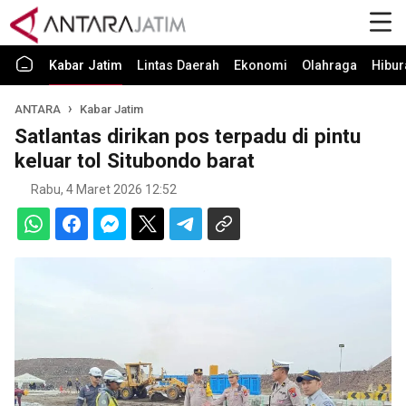
Kabar Jatim
Lintas Daerah
Ekonomi
Olahraga
Hibur
ANTARA
Kabar Jatim
Satlantas dirikan pos terpadu di pintu
keluar tol Situbondo barat
Rabu, 4 Maret 2026 12:52