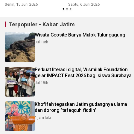
Senin, 15 Juni 2026
Sabtu, 6 Juni 2026
J
Terpopuler - Kabar Jatim
Wisata Geosite Banyu Mulok Tulungagung
Jul 18th
Perkuat literasi digital, Wismilak Foundation
gelar IMPACT Fest 2026 bagi siswa Surabaya
Jul 18th
Khofifah tegaskan Jatim gudangnya ulama
dan dorong "tafaqquh fiddin"
1 jam lalu