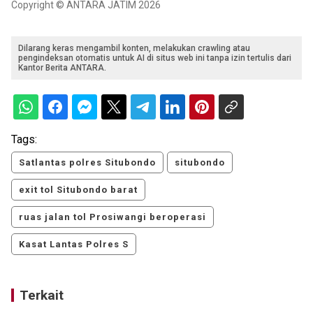
Copyright © ANTARA JATIM 2026
Dilarang keras mengambil konten, melakukan crawling atau
pengindeksan otomatis untuk AI di situs web ini tanpa izin tertulis dari
Kantor Berita ANTARA.
Tags:
Satlantas polres Situbondo
situbondo
exit tol Situbondo barat
ruas jalan tol Prosiwangi beroperasi
Kasat Lantas Polres S
Terkait