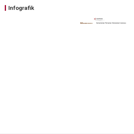
Infografik