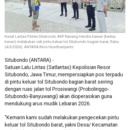
Kasat Lantas Polres Situbondo AKP Nanang Hendra Irawan (kedua
kanan) melakukan cek pintu keluar tol Situbondo bagian barat, Rabu
(4/3/2026). ANTARA/Novi Husdinariyanto
Situbondo (ANTARA) -
Satuan Lalu Lintas (Satlantas) Kepolisian Resor
Situbondo, Jawa Timur, mempersiapkan pos terpadu
di pintu keluar tol Situbondo bagian barat seiring
dengan ruas jalan tol Prosiwangi (Probolinggo-
Situbondo-Banyuwangi) akan dioperasikan guna
mendukung arus mudik Lebaran 2026.
"Kemarin kami sudah melakukan pengecekan pintu
keluar tol Situbondo barat, yakni Desa/ Kecamatan