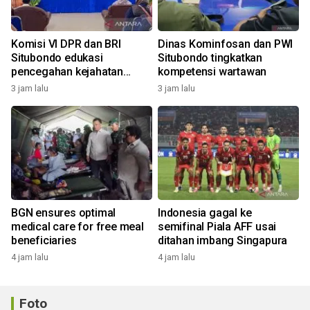
Komisi VI DPR dan BRI
Dinas Kominfosan dan PWI
Situbondo edukasi
Situbondo tingkatkan
pencegahan kejahatan
kompetensi wartawan
digital
3 jam lalu
3 jam lalu
BGN ensures optimal
Indonesia gagal ke
medical care for free meal
semifinal Piala AFF usai
beneficiaries
ditahan imbang Singapura
4 jam lalu
4 jam lalu
Foto