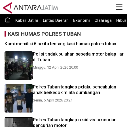
Kabar Jatim
Lintas Daerah
Ekonomi
Olahraga
Hibur
KASI HUMAS POLRES TUBAN
Kami memiliki 6 berita tentang kasi humas polres tuban.
Polisi tindak puluhan sepeda motor balap liar
di Tuban
Minggu, 12 April 2026 20:00
Polres Tuban tangkap pelaku pencabulan
anak berkedok minta sumbangan
Senin, 6 April 2026 20:21
Polres Tuban tangkap residivis pencurian
pencurian motor