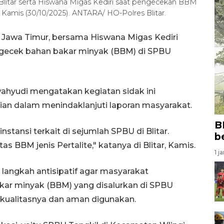
Blitar serta Hiswana Migas Kediri saat pengecekan BBM
 Kamis (30/10/2025). ANTARA/ HO-Polres Blitar.
ar, Jawa Timur, bersama Hiswana Migas Kediri
ngecek bahan bakar minyak (BBM) di SPBU
wahyudi mengatakan kegiatan sidak ini
ian dalam menindaklanjuti laporan masyarakat.
B
ansi terkait di sejumlah SPBU di Blitar.
b
s BBM jenis Pertalite," katanya di Blitar, Kamis.
1 j
 langkah antisipatif agar masyarakat
ar minyak (BBM) yang disalurkan di SPBU
n kualitasnya dan aman digunakan.