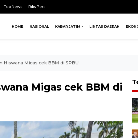
Top News
Rilis Pers
HOME
NASIONAL
KABAR JATIM
LINTAS DAERAH
EKON
dan Hiswana Migas cek BBM di SPBU
T
iswana Migas cek BBM di