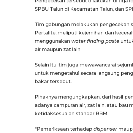
Pengecekan tersebut dilakukan di tiga l
SPBU Talun di Kecamatan Talun, dan S
Tim gabungan melakukan pengecekan sec
Pertalite, meliputi kejernihan dan kecerah
menggunakan
water finding paste
untuk
air maupun zat lain.
Selain itu, tim juga mewawancarai sejum
untuk mengetahui secara langsung pe
bakar tersebut.
Pihaknya mengungkapkan, dari hasil pe
adanya campuran air, zat lain, atau b
ketidaksesuaian standar BBM.
"Pemeriksaan terhadap
dispenser
maupu