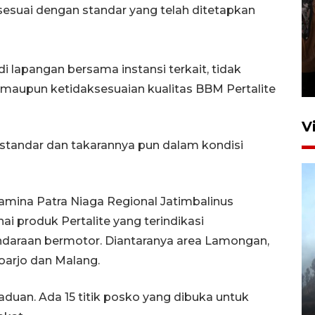
esuai dengan standar yang telah ditetapkan
Persebaya juara Piala
Presiden 2026
 lapangan bersama instansi terkait, tidak
19 jam lalu
maupun ketidaksesuaian kualitas BBM Pertalite
V
i standar dan takarannya pun dalam kondisi
tamina Patra Niaga Regional Jatimbalinus
 produk Pertalite yang terindikasi
araan bermotor. Diantaranya area Lamongan,
BPBD Jatim kerahkan "Drone
doarjo dan Malang.
Water Spray" bantu padamkan
kebakaran Bromo
uan. Ada 15 titik posko yang dibuka untuk
6 Agustus 2026 18:23