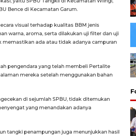
okasi, yaitu SPBU Tangkil di Kecamatan Wlingi,
PBU Bence di Kecamatan Garum.
ara visual terhadap kualitas BBM jenis
an warna, aroma, serta dilakukan uji filter dan uji
 memastikan ada atau tidak adanya campuran
lah pengendara yang telah membeli Pertalite
ngalaman mereka setelah menggunakan bahan
F
ngecekan di sejumlah SPBU, tidak ditemukan
au menyengat yang menandakan adanya
n tangki penampungan juga menunjukkan hasil