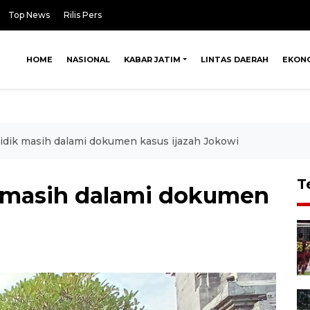
Top News
Rilis Pers
HOME
NASIONAL
KABAR JATIM
LINTAS DAERAH
EKON
lidik masih dalami dokumen kasus ijazah Jokowi
T
ik masih dalami dokumen