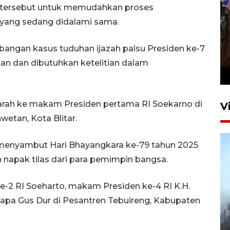
s tersebut untuk memudahkan proses
a yang sedang didalami sama.
Persebaya juara Piala
ngan kasus tuduhan ijazah palsu Presiden ke-7
Presiden 2026
n dan dibutuhkan ketelitian dalam
16 jam lalu
ziarah ke makam Presiden pertama RI Soekarno di
V
etan, Kota Blitar.
n menyambut Hari Bhayangkara ke-79 tahun 2025
an napak tilas dari para pemimpin bangsa.
e-2 RI Soeharto, makam Presiden ke-4 RI K.H.
apa Gus Dur di Pesantren Tebuireng, Kabupaten
BPBD Jatim kerahkan "Drone
Water Spray" bantu padamkan
kebakaran Bromo