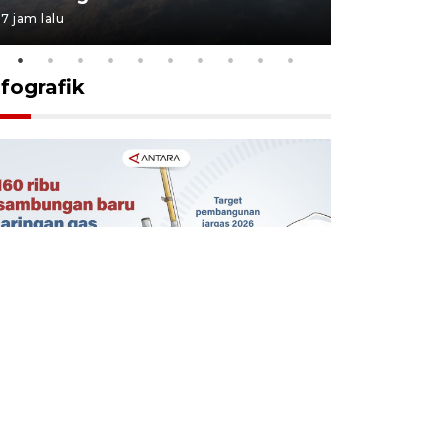
7 jam lalu
7 jam lalu
nfografik