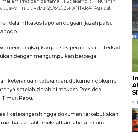
 ke makam Presiden pertama RI Soekarno di Kelurahan
ar, Jawa Timur, Rabu (25/6/2025). ANTARA/ Asmaul
s mendalami kasus laporan dugaan ijazah palsu
Widodo.
rabowo mengungkapkan proses pemeriksaan terkait
lakukan dengan mengumpulkan berbagai
I
lkan keterangan-keterangan, dokumen-dokumen,
A
anya setelah ziarah di makam Presiden
S
 Timur, Rabu.
7 j
asil keterangan hingga dokumen tersebut akan
) melibatkan ahli, melibatkan laboratorium