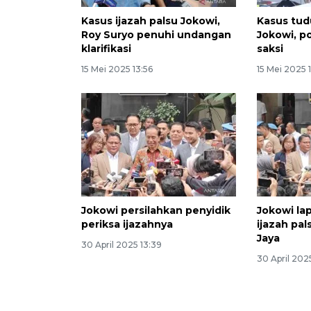
Kasus ijazah palsu Jokowi,
Kasus tud
Roy Suryo penuhi undangan
Jokowi, po
klarifikasi
saksi
15 Mei 2025 13:56
15 Mei 2025 1
Jokowi persilahkan penyidik
Jokowi la
periksa ijazahnya
ijazah pa
Jaya
30 April 2025 13:39
30 April 202