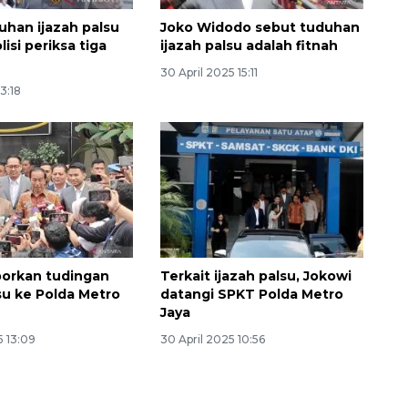
uhan ijazah palsu
Joko Widodo sebut tuduhan
lisi periksa tiga
ijazah palsu adalah fitnah
30 April 2025 15:11
3:18
porkan tudingan
Terkait ijazah palsu, Jokowi
lsu ke Polda Metro
datangi SPKT Polda Metro
Jaya
5 13:09
30 April 2025 10:56