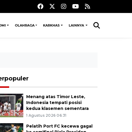
OMI
OLAHRAGA
KARKHAS
LAINNYA
erpopuler
Menang atas Timor Leste,
Indonesia tempati posisi
kedua klasemen sementara
1 Agustus 2026 06:31
Pelatih Port FC kecewa gagal