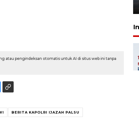
6 Agustus 2026 18:23
I
g atau pengindeksan otomatis untuk AI di situs web ini tanpa
WI
BERITA KAPOLRI IJAZAH PALSU