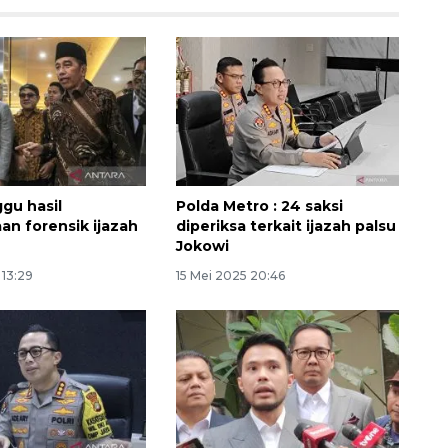
ggu hasil
Polda Metro : 24 saksi
an forensik ijazah
diperiksa terkait ijazah palsu
Jokowi
Ekonomi triwulan II-2026
 13:29
15 Mei 2025 20:46
tumbuh 5,29 persen
2026-08-06 18:45:00