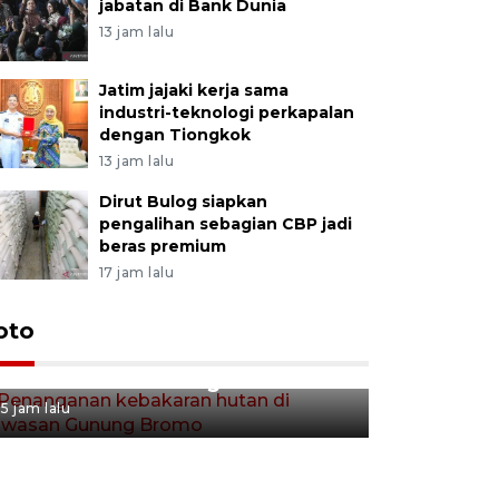
jabatan di Bank Dunia
13 jam lalu
Jatim jajaki kerja sama
industri-teknologi perkapalan
dengan Tiongkok
13 jam lalu
Dirut Bulog siapkan
pengalihan sebagian CBP jadi
beras premium
17 jam lalu
Gerakan 
oto
Penanganan kebakaran hutan
Tulungag
di kawasan Gunung Bromo
6 jam lalu
5 jam lalu