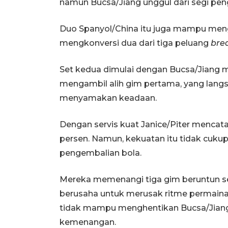
namun Bucsa/Jiang unggul dari segi pen
Duo Spanyol/China itu juga mampu mengh
mengkonversi dua dari tiga peluang
bre
Set kedua dimulai dengan Bucsa/Jia
mengambil alih gim pertama, yang langs
menyamakan keadaan.
Dengan servis kuat Janice/Piter mencat
persen. Namun, kekuatan itu tidak cukup
pengembalian bola.
Mereka memenangi tiga gim beruntun set
berusaha untuk merusak ritme permain
tidak mampu menghentikan Bucsa/Jiang
kemenangan.