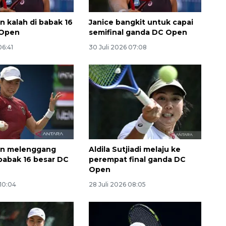
n kalah di babak 16
Janice bangkit untuk capai
 Open
semifinal ganda DC Open
06:41
30 Juli 2026 07:08
Memberantas kejahatan
jalanan Jakarta
2026-08-05 18:00:00
en melenggang
Aldila Sutjiadi melaju ke
babak 16 besar DC
perempat final ganda DC
Open
 10:04
28 Juli 2026 08:05