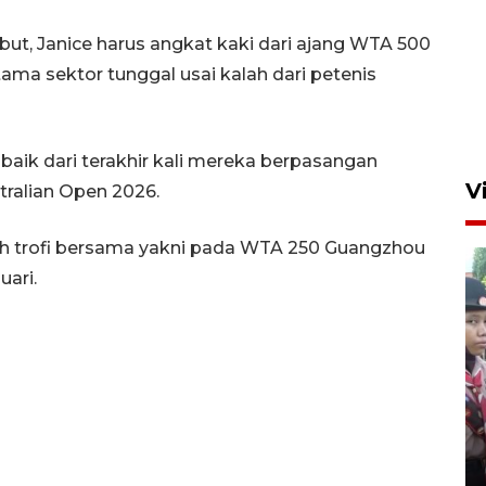
ut, Janice harus angkat kaki dari ajang WTA 500
tama sektor tunggal usai kalah dari petenis
h baik dari terakhir kali mereka berpasangan
V
tralian Open 2026.
raih trofi bersama yakni pada WTA 250 Guangzhou
uari.
BNPB optimalkan penguatan
Desa Tangguh Bencana di
Jawa Timur
5 Agustus 2026 19:09