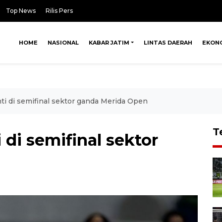
Top News
Rilis Pers
HOME
NASIONAL
KABAR JATIM
LINTAS DAERAH
EKON
nti di semifinal sektor ganda Merida Open
T
 di semifinal sektor