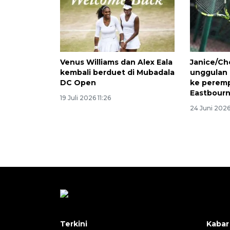
Venus Williams dan Alex Eala
Janice/Ch
kembali berduet di Mubadala
unggulan 
DC Open
ke peremp
Eastbour
19 Juli 2026 11:26
24 Juni 202
Terkini
Kabar