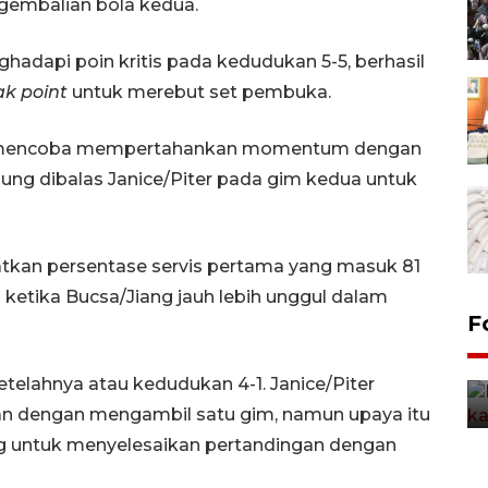
gembalian bola kedua.
adapi poin kritis pada kedudukan 5-5, berhasil
ak point
untuk merebut set pembuka.
ng mencoba mempertahankan momentum dengan
ung dibalas Janice/Piter pada gim kedua untuk
atkan persentase servis pertama yang masuk 81
 ketika Bucsa/Jiang jauh lebih unggul dalam
Uji fungsi jembatan kereta api
F
di Jember
5 Agustus 2026 22:18
elahnya atau kedudukan 4-1. Janice/Piter
an dengan mengambil satu gim, namun upaya itu
 untuk menyelesaikan pertandingan dengan