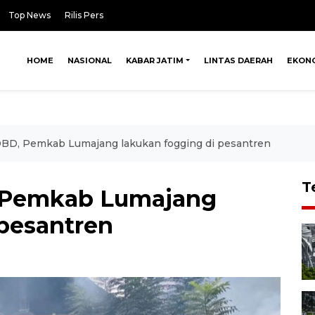
Top News
Rilis Pers
HOME
NASIONAL
KABAR JATIM
LINTAS DAERAH
EKON
BD, Pemkab Lumajang lakukan fogging di pesantren
T
 Pemkab Lumajang
 pesantren