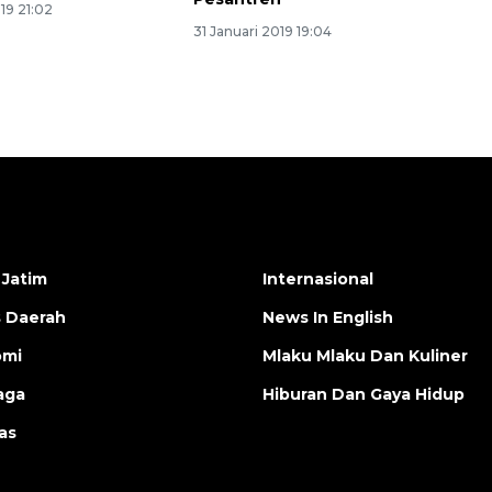
019 21:02
31 Januari 2019 19:04
 Jatim
Internasional
s Daerah
News In English
omi
Mlaku Mlaku Dan Kuliner
aga
Hiburan Dan Gaya Hidup
as