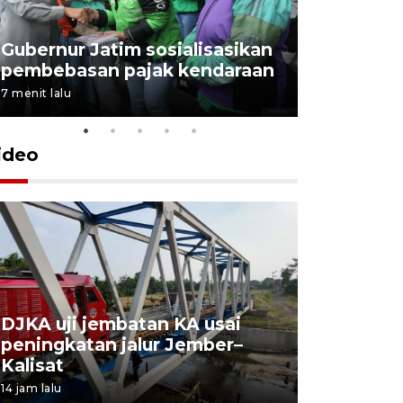
Gubernur Jatim sosialisasikan
pembebasan pajak kendaraan
7 menit lalu
ideo
DJKA uji jembatan KA usai
11 korba
peningkatan jalur Jember–
Mutiara S
Kalisat
perawata
14 jam lalu
15 jam lalu