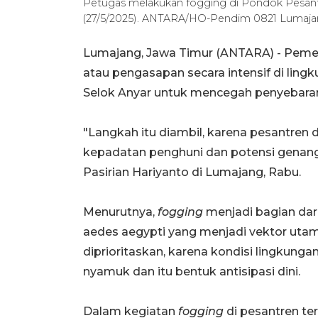
Petugas melakukan fogging di Pondok Pesantr
(27/5/2025). ANTARA/HO-Pendim 0821 Lumaj
Lumajang, Jawa Timur (ANTARA) - Pem
atau pengasapan secara intensif di lin
Selok Anyar untuk mencegah penyebar
"Langkah itu diambil, karena pesantren di
kepadatan penghuni dan potensi genang
Pasirian Hariyanto di Lumajang, Rabu.
Menurutnya,
fogging
menjadi bagian dar
aedes aegypti yang menjadi vektor uta
diprioritaskan, karena kondisi lingkun
nyamuk dan itu bentuk antisipasi dini.
Dalam kegiatan
fogging
di pesantren te