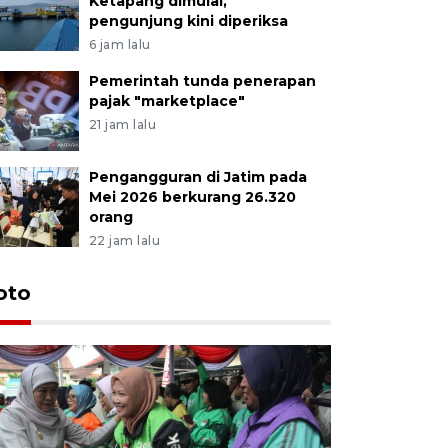
Ketapang dimulai,
pengunjung kini diperiksa
6 jam lalu
Pemerintah tunda penerapan
pajak "marketplace"
21 jam lalu
Pengangguran di Jatim pada
Mei 2026 berkurang 26.320
orang
22 jam lalu
Uji fungs
oto
di Jembe
15 jam lalu