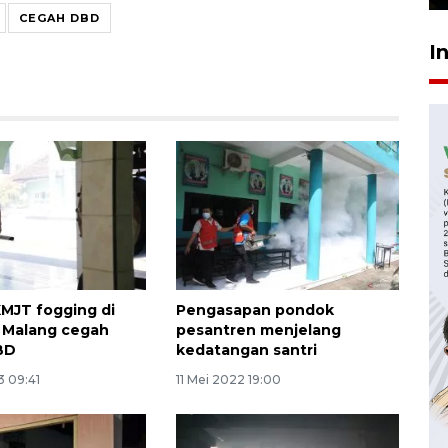
CEGAH DBD
I
MJT fogging di
Pengasapan pondok
 Malang cegah
pesantren menjelang
BD
kedatangan santri
3 09:41
11 Mei 2022 19:00