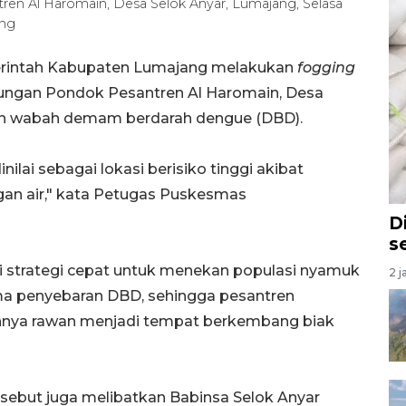
en Al Haromain, Desa Selok Anyar, Lumajang, Selasa
ang
erintah Kabupaten Lumajang melakukan
fogging
gkungan Pondok Pesantren Al Haromain, Desa
an wabah demam berdarah dengue (DBD).
nilai sebagai lokasi berisiko tinggi akibat
an air," kata Petugas Puskesmas
D
s
i strategi cepat untuk menekan populasi nyamuk
2 j
ma penyebaran DBD, sehingga pesantren
gannya rawan menjadi tempat berkembang biak
rsebut juga melibatkan Babinsa Selok Anyar