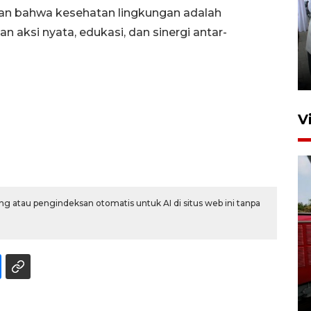
kan bahwa kesehatan lingkungan adalah
 aksi nyata, edukasi, dan sinergi antar-
Pameran multiproduk
Surabaya Great Expo
15 jam lalu
V
g atau pengindeksan otomatis untuk AI di situs web ini tanpa
Basarnas hentikan operasi
kedaruratan KM Mutiara
Sentosa II
4 Agustus 2026 22:38