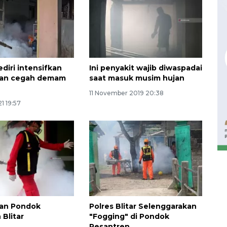
diri intensifkan
Ini penyakit wajib diwaspadai
an cegah demam
saat masuk musim hujan
11 November 2019 20:38
1 19:57
Waspadai penyakit saat
musim kemarau
2026-08-05 12:00:00
an Pondok
Polres Blitar Selenggarakan
 Blitar
"Fogging" di Pondok
Pesantren