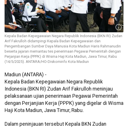
Kepala Badan Kepegawaian Negara Republik Indonesia (BKN RI) Zudan
Arif Fakrulloh didampingi Kepala Badan Kepegawaian dan
Pengembangan Sumber Daya Manusia Kota Madiun Haris Rahmanudin
beserta jajaran memantau tes penerimaan Pegawai Pemerintah dengan
Perjanjian Kerja (PPPK) di Wisma Haji Kota Madiun, Jawa Timur, Rabu
(14/5/2025). ANTARA/HO-Diskominfo Kota Madiun
Madiun (ANTARA) -
Kepala Badan Kepegawaian Negara Republik
Indonesia (BKN RI) Zudan Arif Fakrulloh meninjau
pelaksanaan ujian penerimaan Pegawai Pemerintah
dengan Perjanjian Kerja (PPPK) yang digelar di Wisma
Haji Kota Madiun, Jawa Timur, Rabu.
Dalam peninjauan tersebut Kepala BKN Zudan