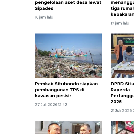
pengelolaan aset desa lewat
menanggu
Sipades
tiga ruma
kebakara
16 jam lalu
17 jam lalu
Pemkab Situbondo siapkan
DPRD Situ
pembangunan TPS di
Raperda
kawasan pesisir
Pertangg
2025
27 Juli 2026 13:42
21 Juli 2026 