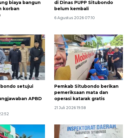
ng biaya bangun
di Dinas PUPP Situbondo
h korban
belum kembali
n
6 Agustus 2026 07:10
Vaksin HPV untuk siswa laki-
laki
2026-08-06 06:30:00
bondo setujui
Pemkab Situbondo berikan
pemeriksaan mata dan
ungjawaban APBD
operasi katarak gratis
21 Juli 2026 19:58
22:52