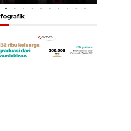
nfografik