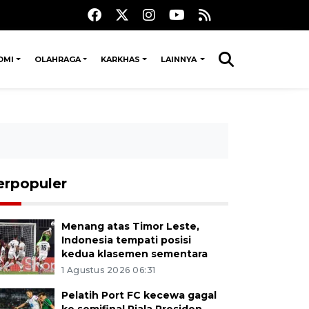
OMI
OLAHRAGA
KARKHAS
LAINNYA
erpopuler
Menang atas Timor Leste,
Indonesia tempati posisi
kedua klasemen sementara
1 Agustus 2026 06:31
Pelatih Port FC kecewa gagal