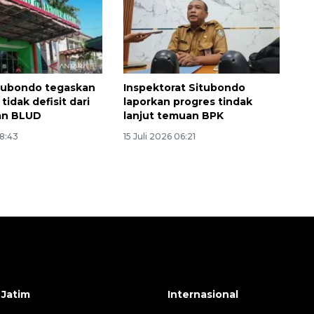
tubondo tegaskan
Inspektorat Situbondo
tidak defisit dari
laporkan progres tindak
an BLUD
lanjut temuan BPK
18:43
15 Juli 2026 06:21
 Jatim
Internasional