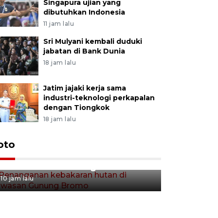
Singapura ujian yang
dibutuhkan Indonesia
11 jam lalu
Sri Mulyani kembali duduki
jabatan di Bank Dunia
18 jam lalu
Jatim jajaki kerja sama
industri-teknologi perkapalan
dengan Tiongkok
18 jam lalu
Gerakan 
oto
Penanganan kebakaran hutan
Tulungag
di kawasan Gunung Bromo
11 jam lalu
10 jam lalu