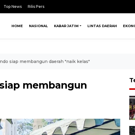
Top News
Rilis Pers
HOME
NASIONAL
KABAR JATIM
LINTAS DAERAH
EKON
do siap membangun daerah "naik kelas"
T
 siap membangun