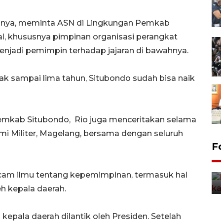
rabnya, meminta ASN di Lingkungan Pemkab
al, khususnya pimpinan organisasi perangkat
njadi pemimpin terhadap jajaran di bawahnya.
dak sampai lima tahun, Situbondo sudah bisa naik
Pemkab Situbondo, Rio juga menceritakan selama
mi Militer, Magelang, bersama dengan seluruh
Uji fungsi jembatan kereta api
F
di Jember
5 Agustus 2026 22:18
am ilmu tentang kepemimpinan, termasuk hal
eh kepala daerah.
l kepala daerah dilantik oleh Presiden. Setelah