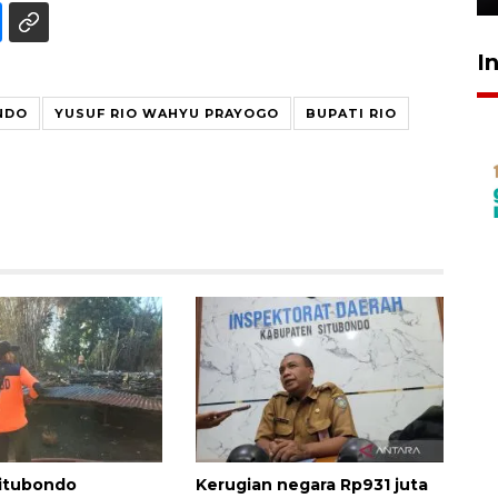
I
NDO
YUSUF RIO WAHYU PRAYOGO
BUPATI RIO
itubondo
Kerugian negara Rp931 juta