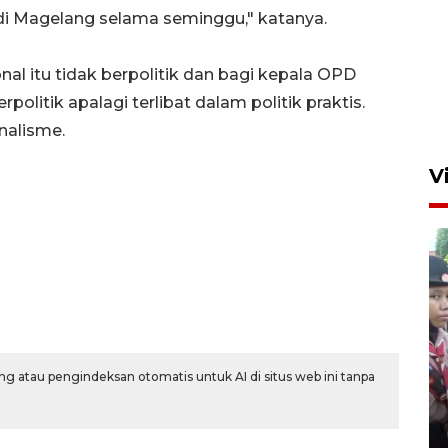
 di Magelang selama seminggu," katanya.
al itu tidak berpolitik dan bagi kepala OPD
olitik apalagi terlibat dalam politik praktis.
nalisme.
V
BNPB optimalkan penguatan
g atau pengindeksan otomatis untuk AI di situs web ini tanpa
Desa Tangguh Bencana di
Jawa Timur
5 Agustus 2026 19:09