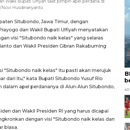
 Wakil Bupati Ulfiyah saat pimpin apel perdana di
/Novi Husdinariyanto
aten Situbondo, Jawa Timur, dengan
rayogo dan Wakil Bupati Ulfiyah menyatakan
n visi "Situbondo naik kelas" yang selaras
ianto dan Wakil Presiden Gibran Rakabuming
 "Situbondo naik kelas" itu pasti akan merujuk
B
r dari itu," kata Bupati Situbondo Yusuf Rio
b
dalam apel perdananya di Alun-Alun Situbondo,
40 
den dan Wakil Presiden RI yang harus dicapai
ngkronkan dengan visi "Situbondo naik kelas dan
r biasa.