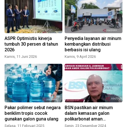
ASPR Optimistis kinerja
Penyedia layanan air minum
tumbuh 30 persen di tahun
kembangkan distribusi
2026
berbasis isi ulang
Kamis, 11 Juni 2026
Kamis, 9 April 2026
Pakar polimer sebut negara
BSN pastikan air minum
beriklim tropis cocok
dalam kemasan galon
gunakan galon guna ulang
polikarbonat aman
dikonsumsi
Selasa, 11 Februari 2025
Senin, 23 Desember 2024