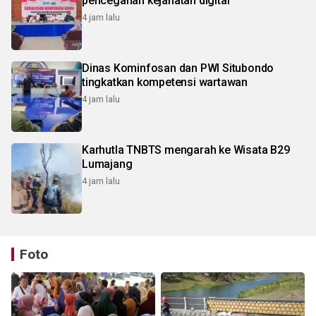
pencegahan kejahatan digital
4 jam lalu
Dinas Kominfosan dan PWI Situbondo
tingkatkan kompetensi wartawan
4 jam lalu
Karhutla TNBTS mengarah ke Wisata B29
Lumajang
4 jam lalu
Foto