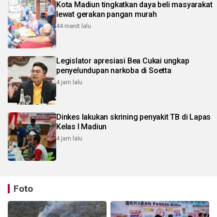
Kota Madiun tingkatkan daya beli masyarakat
lewat gerakan pangan murah
44 menit lalu
Legislator apresiasi Bea Cukai ungkap
penyelundupan narkoba di Soetta
4 jam lalu
Dinkes lakukan skrining penyakit TB di Lapas
Kelas I Madiun
4 jam lalu
Foto