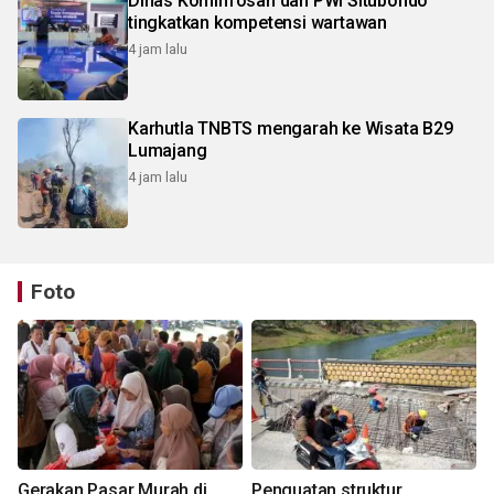
Dinas Kominfosan dan PWI Situbondo
tingkatkan kompetensi wartawan
4 jam lalu
Karhutla TNBTS mengarah ke Wisata B29
Lumajang
4 jam lalu
Foto
Gerakan Pasar Murah di
Penguatan struktur