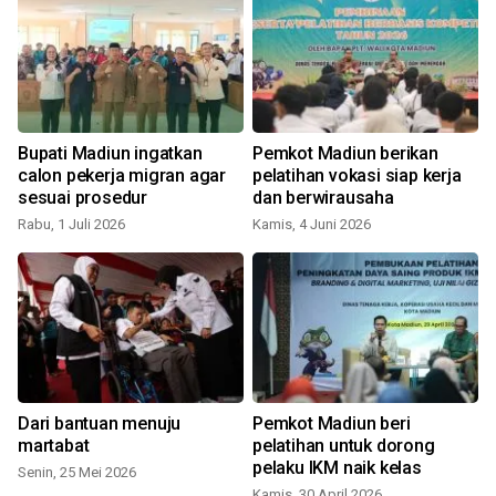
Bupati Madiun ingatkan
Pemkot Madiun berikan
calon pekerja migran agar
pelatihan vokasi siap kerja
sesuai prosedur
dan berwirausaha
Rabu, 1 Juli 2026
Kamis, 4 Juni 2026
S
Dari bantuan menuju
Pemkot Madiun beri
martabat
pelatihan untuk dorong
pelaku IKM naik kelas
Senin, 25 Mei 2026
Kamis, 30 April 2026
S