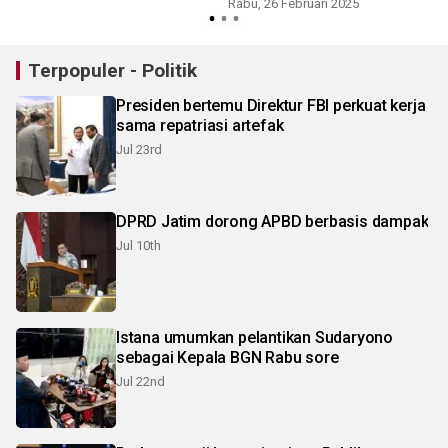
Rabu, 26 Februari 2025
K
Terpopuler - Politik
Presiden bertemu Direktur FBI perkuat kerja
sama repatriasi artefak
Jul 23rd
DPRD Jatim dorong APBD berbasis dampak
Jul 10th
Istana umumkan pelantikan Sudaryono
sebagai Kepala BGN Rabu sore
Jul 22nd