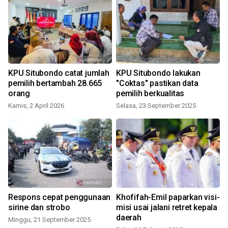
KPU Situbondo catat jumlah
KPU Situbondo lakukan
pemilih bertambah 28.665
"Coktas" pastikan data
orang
pemilih berkualitas
Kamis, 2 April 2026
Selasa, 23 September 2025
S
i
Respons cepat penggunaan
Khofifah-Emil paparkan visi-
sirine dan strobo
misi usai jalani retret kepala
daerah
Minggu, 21 September 2025