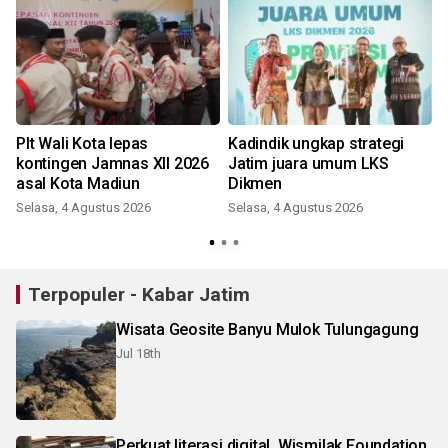
Plt Wali Kota lepas
Kadindik ungkap strategi
kontingen Jamnas XII 2026
Jatim juara umum LKS
k
asal Kota Madiun
Dikmen
Selasa, 4 Agustus 2026
Selasa, 4 Agustus 2026
R
Terpopuler - Kabar Jatim
Wisata Geosite Banyu Mulok Tulungagung
Jul 18th
Perkuat literasi digital, Wismilak Foundation