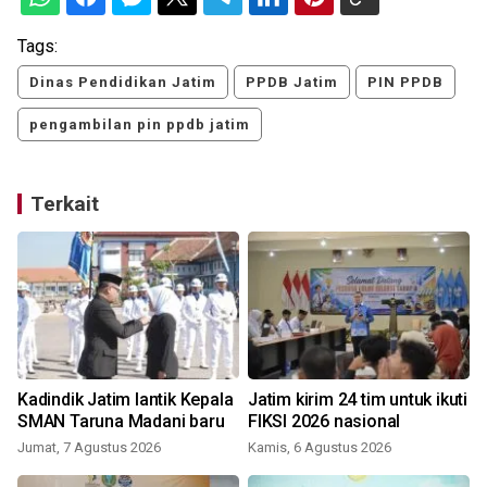
Tags:
Dinas Pendidikan Jatim
PPDB Jatim
PIN PPDB
pengambilan pin ppdb jatim
Terkait
Kadindik Jatim lantik Kepala
Jatim kirim 24 tim untuk ikuti
SMAN Taruna Madani baru
FIKSI 2026 nasional
Jumat, 7 Agustus 2026
Kamis, 6 Agustus 2026
J