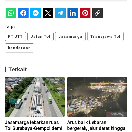
Tags:
PT JTT
Jalan Tol
Jasamarga
Transjawa Tol
kendaraan
Terkait
Jasamarga lebarkan ruas
Arus balik Lebaran
Tol Surabaya-Gempol demi
bergerak, jalur darat hingga