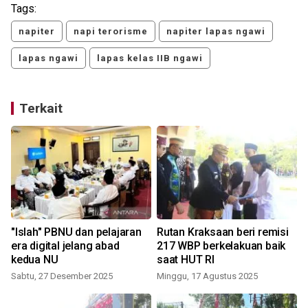
Tags:
napiter
napi terorisme
napiter lapas ngawi
lapas ngawi
lapas kelas IIB ngawi
Terkait
"Islah" PBNU dan pelajaran
Rutan Kraksaan beri remisi
era digital jelang abad
217 WBP berkelakuan baik
kedua NU
saat HUT RI
Sabtu, 27 Desember 2025
Minggu, 17 Agustus 2025
S