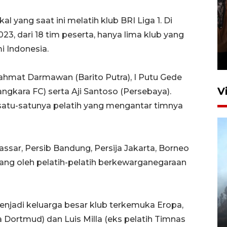
kal yang saat ini melatih klub BRI Liga 1. Di
Persebaya juara Piala
, dari 18 tim peserta, hanya lima klub yang
Presiden 2026
i Indonesia.
21 jam lalu
Rahmat Darmawan (Barito Putra), I Putu Gede
V
gkara FC) serta Aji Santoso (Persebaya).
 satu-satunya pelatih yang mengantar timnya
assar, Persib Bandung, Persija Jakarta, Borneo
gang oleh pelatih-pelatih berkewarganegaraan
BPBD Jatim kerahkan "Drone
Water Spray" bantu padamkan
jadi keluarga besar klub terkemuka Eropa,
kebakaran Bromo
a Dortmud) dan Luis Milla (eks pelatih Timnas
6 Agustus 2026 18:23