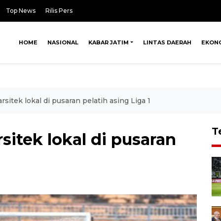
Top News
Rilis Pers
HOME
NASIONAL
KABAR JATIM
LINTAS DAERAH
EKON
rsitek lokal di pusaran pelatih asing Liga 1
T
rsitek lokal di pusaran