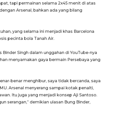
apat, tapi permainan selama 2x45 menit di atas
engan Arsenal, bahkan ada yang bilang
ntuhan, yang selama ini menjadi khas Barcelona
s pecinta bola Tanah Air.
s Binder Singh dalam unggahan di YouTube-nya
bihan menyamakan gaya bermain Persebaya yang
Awas penipuan berbasis AI
2026-08-07 13:45:00
nar-benar menghibur, saya tidak bercanda, saya
n MU. Arsenal menyerang sampai kotak penalti,
awan. Itu juga yang menjadi konsep Aji Santoso.
n serangan,” demikian ulasan Bung Binder,