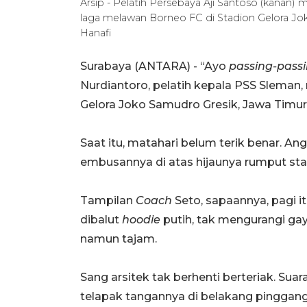
Arsip - Pelatih Persebaya Aji Santoso (kanan) 
laga melawan Borneo FC di Stadion Gelora Jok
Hanafi
Surabaya (ANTARA) - “Ayo
passing-pass
Nurdiantoro, pelatih kepala PSS Sleman
Gelora Joko Samudro Gresik, Jawa Timur,
Saat itu, matahari belum terik benar. Ang
embusannya di atas hijaunya rumput sta
Tampilan
Coach
Seto, sapaannya, pagi i
dibalut
hoodie
putih, tak mengurangi gay
namun tajam.
Sang arsitek tak berhenti berteriak. S
telapak tangannya di belakang pinggang a