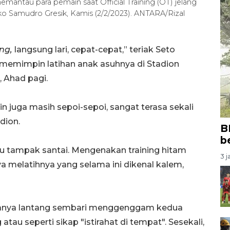
memantau para pemain saat Official Training (OT) jelang
o Samudro Gresik, Kamis (2/2/2023). ANTARA/Rizal
ing,
langsung lari, cepat-cepat,” teriak Seto
, memimpin latihan anak asuhnya di Stadion
 Ahad pagi.
in juga masih sepoi-sepoi, sangat terasa sekali
dion.
B
b
tu tampak santai. Mengenakan training hitam
3 j
a melatihnya yang selama ini dikenal kalem,
uaranya lantang sembari menggenggam kedua
tau seperti sikap "istirahat di tempat". Sesekali,