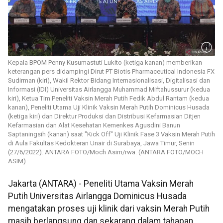
Kepala BPOM Penny Kusumastuti Lukito (ketiga kanan) memberikan
keterangan pers didampingi Dirut PT Biotis Pharmaceutical Indonesia FX
Sudirman (kiri), Wakil Rektor Bidang Internasionalisasi, Digitalisasi dan
Informasi (IDI) Universitas Airlangga Muhammad Miftahussurur (kedua
kiri), Ketua Tim Peneliti Vaksin Merah Putih Fedik Abdul Rantam (kedua
kanan), Peneliti Utama Uji Klinik Vaksin Merah Putih Dominicus Husada
(ketiga kiri) dan Direktur Produksi dan Distribusi Kefarmasian Ditjen
Kefarmasian dan Alat Kesehatan Kemenkes Agusdini Banun
Saptaningsih (kanan) saat "Kick Off" Uji Klinik Fase 3 Vaksin Merah Putih
di Aula Fakultas Kedokteran Unair di Surabaya, Jawa Timur, Senin
(27/6/2022). ANTARA FOTO/Moch Asim/rwa. (ANTARA FOTO/MOCH
ASIM)
Jakarta (ANTARA) - Peneliti Utama Vaksin Merah
Putih Universitas Airlangga Dominicus Husada
mengatakan proses uji klinik dari vaksin Merah Putih
masih berlangsung dan sekarang dalam tahapan