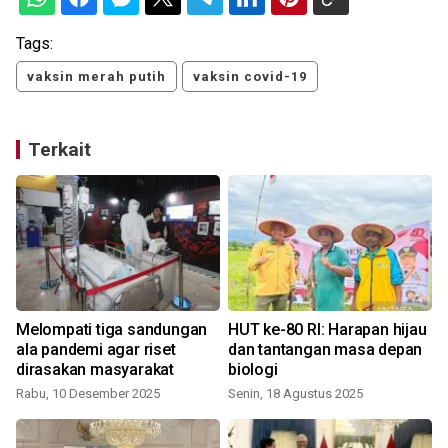
Tags:
vaksin merah putih
vaksin covid-19
Terkait
Melompati tiga sandungan
HUT ke-80 RI: Harapan hijau
ala pandemi agar riset
dan tantangan masa depan
dirasakan masyarakat
biologi
Rabu, 10 Desember 2025
Senin, 18 Agustus 2025
R