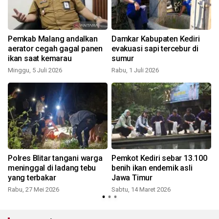
Pemkab Malang andalkan
Damkar Kabupaten Kediri
aerator cegah gagal panen
evakuasi sapi tercebur di
ikan saat kemarau
sumur
Minggu, 5 Juli 2026
Rabu, 1 Juli 2026
Polres Blitar tangani warga
Pemkot Kediri sebar 13.100
meninggal di ladang tebu
benih ikan endemik asli
yang terbakar
Jawa Timur
S
Rabu, 27 Mei 2026
Sabtu, 14 Maret 2026