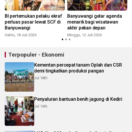
BI pertemukan pelaku ekraf
Banyuwangi gelar agenda
perluas pasar lewat SCF di
menarik bagi wisatawan
Banyuwangi
akhir pekan depan
Sabtu, 18 Juli 2026
Minggu, 12 Juli 2026
J
Terpopuler - Ekonomi
Kementan percepat tanam Oplah dan CSR
demi tingkatkan produksi pangan
Jul 18th
Penyaluran bantuan benih jagung di Kediri
Jul 16th