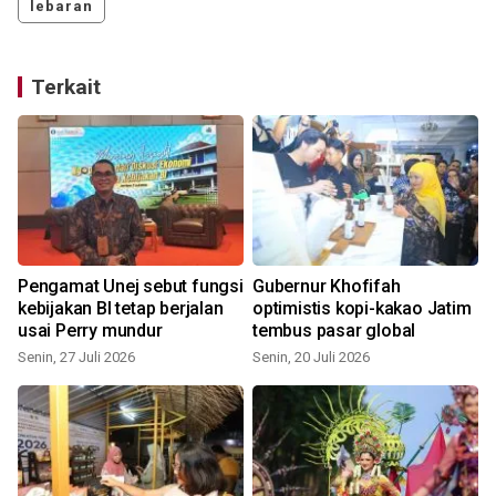
lebaran
Terkait
g
Pengamat Unej sebut fungsi
Gubernur Khofifah
kebijakan BI tetap berjalan
optimistis kopi-kakao Jatim
usai Perry mundur
tembus pasar global
Senin, 27 Juli 2026
Senin, 20 Juli 2026
S