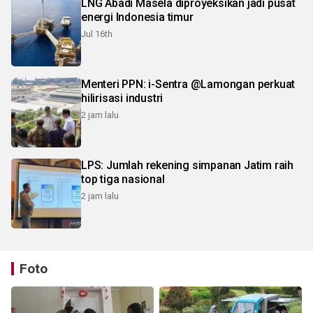
LNG Abadi Masela diproyeksikan jadi pusat
energi Indonesia timur
Jul 16th
Menteri PPN: i-Sentra @Lamongan perkuat
hilirisasi industri
2 jam lalu
LPS: Jumlah rekening simpanan Jatim raih
top tiga nasional
2 jam lalu
Foto