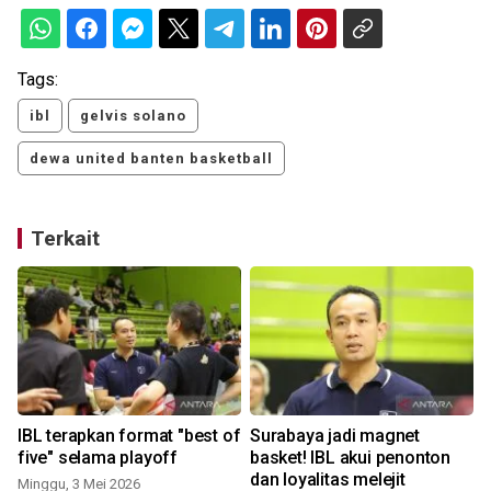
Tags:
ibl
gelvis solano
dewa united banten basketball
Terkait
n
IBL terapkan format "best of
Surabaya jadi magnet
five" selama playoff
basket! IBL akui penonton
dan loyalitas melejit
Minggu, 3 Mei 2026