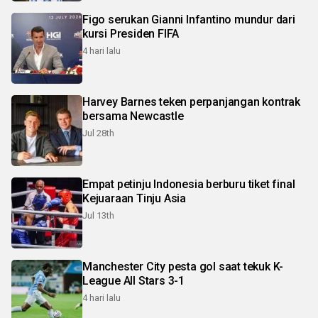
Figo serukan Gianni Infantino mundur dari
kursi Presiden FIFA
4 hari lalu
Harvey Barnes teken perpanjangan kontrak
bersama Newcastle
Jul 28th
Empat petinju Indonesia berburu tiket final
Kejuaraan Tinju Asia
Jul 13th
Manchester City pesta gol saat tekuk K-
League All Stars 3-1
4 hari lalu