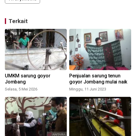
Terkait
UMKM sarung goyor
Penjualan sarung tenun
Jombang
goyor Jombang mulai naik
Selasa, 5 Mei 2026
Minggu, 11 Juni 2023
S