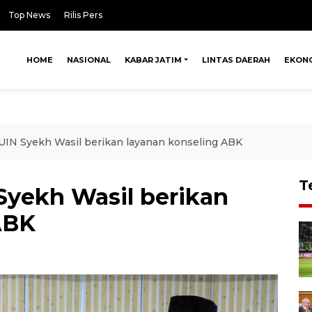
Top News
Rilis Pers
HOME
NASIONAL
KABAR JATIM
LINTAS DAERAH
EKON
UIN Syekh Wasil berikan layanan konseling ABK
T
Syekh Wasil berikan
ABK