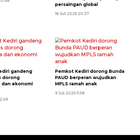
diri ajak anak
Pemkot Kediri dorong
mpaikan aspirasi
lulusan kampus siap hadapi
persaingan global
 20:46
18 Juli 2026 20:37
diri gandeng
Pemkot Kediri dorong Bunda
s dorong
PAUD berperan wujudkan
a dan ekonomi
MPLS ramah anak
9 Juli 2026 11:58
22:49