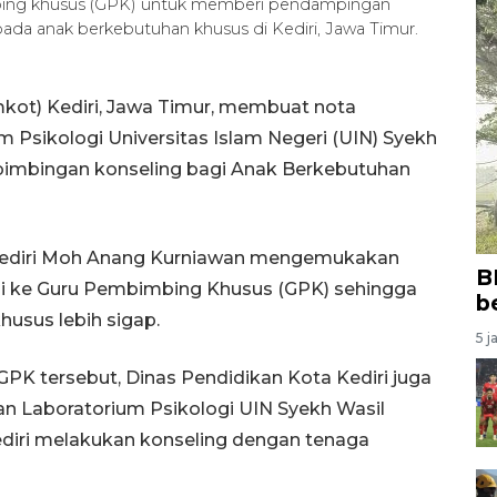
mbing khusus (GPK) untuk memberi pendampingan
pada anak berkebutuhan khusus di Kediri, Jawa Timur.
kot) Kediri, Jawa Timur, membuat nota
Psikologi Universitas Islam Negeri (UIN) Syekh
bimbingan konseling bagi Anak Berkebutuhan
a Kediri Moh Anang Kurniawan mengemukakan
B
 ke Guru Pembimbing Khusus (GPK) sehingga
b
usus lebih sigap.
5 j
K tersebut, Dinas Pendidikan Kota Kediri juga
 Laboratorium Psikologi UIN Syekh Wasil
ediri melakukan konseling dengan tenaga