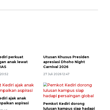
diri perkuat
Utusan Khusus Presiden
Awas penipuan berbasis AI
gan anak lewat
apresiasi Dhoho Night
BIAS
Carnival 2026
2026-08-07 13:45:00
 20:52
27 Juli 2026 12:47