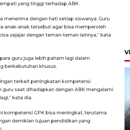
 empati yang tinggi terhadap ABK.
Aksi bersih sungai di kawasan
sa menerima dengan hati setiap siswanya. Guru
padat penduduk
da anak-anak tersebut agar bisa memperoleh
23 jam lalu
bisa sejajar dengan teman-teman lainnya,” kata
V
n para guru juga lebih paham lagi dalam
g berkebutuhan khusus.
ingan terkait peningkatan kompetensi
an guru saat dihadapkan dengan ABK mengalami
gi,” kata dia.
BPBD Jatim kerahkan "Drone
Water Spray" bantu padamkan
 ini kompetensi GPK bisa meningkat, terutama
kebakaran Bromo
gan demikian tujuan pendidikan yang
6 Agustus 2026 18:23
.