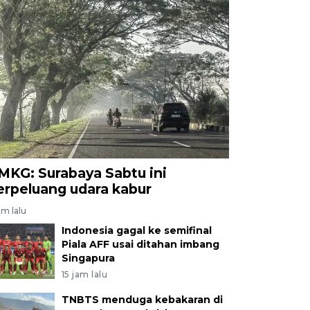
MKG: Surabaya Sabtu ini
erpeluang udara kabur
am lalu
Indonesia gagal ke semifinal
Piala AFF usai ditahan imbang
Singapura
15 jam lalu
TNBTS menduga kebakaran di