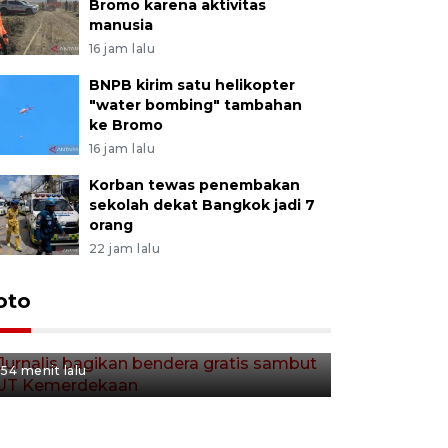
Bromo karena aktivitas
manusia
16 jam lalu
BNPB kirim satu helikopter
"water bombing" tambahan
ke Bromo
16 jam lalu
Korban tewas penembakan
sekolah dekat Bangkok jadi 7
orang
22 jam lalu
Jurnalis bagikan bendera
oto
gratis sambut HUT
Kemerdekaan
54 menit lalu